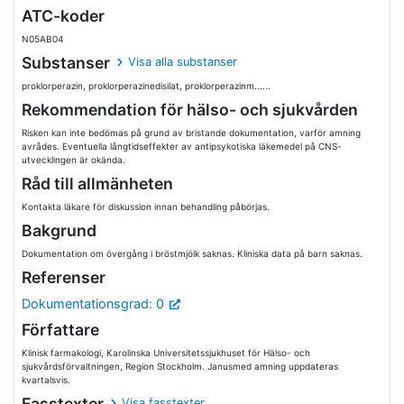
ATC-koder
N05AB04
Substanser
Visa alla substanser
proklorperazin, proklorperazinedisilat, proklorperazinm......
Rekommendation för hälso- och sjukvården
Risken kan inte bedömas på grund av bristande dokumentation, varför amning
avrådes. Eventuella långtidseffekter av antipsykotiska läkemedel på CNS-
utvecklingen är okända.
Råd till allmänheten
Kontakta läkare för diskussion innan behandling påbörjas.
Bakgrund
Dokumentation om övergång i bröstmjölk saknas. Kliniska data på barn saknas.
Referenser
Dokumentationsgrad: 0
Författare
Klinisk farmakologi, Karolinska Universitetssjukhuset för Hälso- och
sjukvårdsförvaltningen, Region Stockholm. Janusmed amning uppdateras
kvartalsvis.
Fasstexter
Visa fasstexter