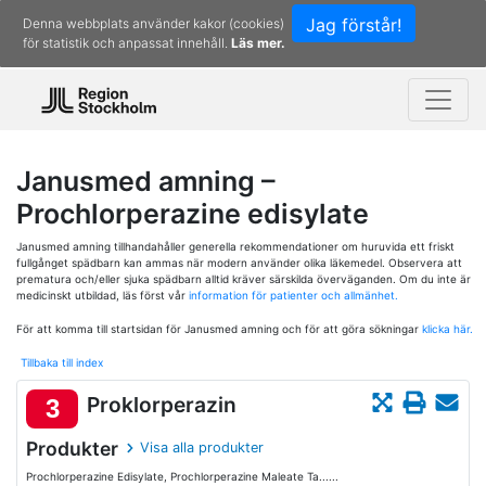
Jag förstår!
Denna webbplats använder kakor (cookies)
för statistik och anpassat innehåll.
Läs mer.
Janusmed amning –
Prochlorperazine edisylate
Janusmed amning tillhandahåller generella rekommendationer om huruvida ett friskt
fullgånget spädbarn kan ammas när modern använder olika läkemedel. Observera att
prematura och/eller sjuka spädbarn alltid kräver särskilda överväganden. Om du inte är
medicinskt utbildad, läs först vår
information för patienter och allmänhet.
För att komma till startsidan för Janusmed amning och för att göra sökningar
klicka här.
Tillbaka till index
Proklorperazin
3
Produkter
Visa alla produkter
Prochlorperazine Edisylate, Prochlorperazine Maleate Ta......