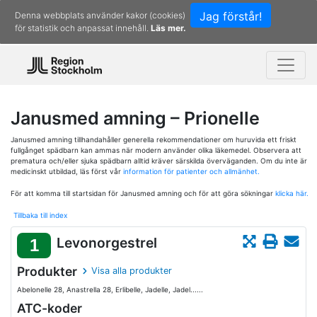
Jag förstår!
Denna webbplats använder kakor (cookies)
för statistik och anpassat innehåll.
Läs mer.
Janusmed amning – Prionelle
Janusmed amning tillhandahåller generella rekommendationer om huruvida ett friskt
fullgånget spädbarn kan ammas när modern använder olika läkemedel. Observera att
prematura och/eller sjuka spädbarn alltid kräver särskilda överväganden. Om du inte är
medicinskt utbildad, läs först vår
information för patienter och allmänhet.
För att komma till startsidan för Janusmed amning och för att göra sökningar
klicka här.
Tillbaka till index
Levonorgestrel
1
Produkter
Visa alla produkter
Abelonelle 28, Anastrella 28, Erlibelle, Jadelle, Jadel......
ATC-koder