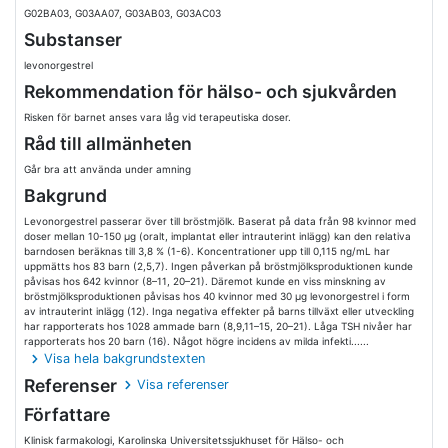
G02BA03, G03AA07, G03AB03, G03AC03
Substanser
levonorgestrel
Rekommendation för hälso- och sjukvården
Risken för barnet anses vara låg vid terapeutiska doser.
Råd till allmänheten
Går bra att använda under amning
Bakgrund
Levonorgestrel passerar över till bröstmjölk. Baserat på data från 98 kvinnor med
doser mellan 10-150 µg (oralt, implantat eller intrauterint inlägg) kan den relativa
barndosen beräknas till 3,8 % (1-6). Koncentrationer upp till 0,115 ng/mL har
uppmätts hos 83 barn (2,5,7). Ingen påverkan på bröstmjölksproduktionen kunde
påvisas hos 642 kvinnor (8–11, 20–21). Däremot kunde en viss minskning av
bröstmjölksproduktionen påvisas hos 40 kvinnor med 30 µg levonorgestrel i form
av intrauterint inlägg (12). Inga negativa effekter på barns tillväxt eller utveckling
har rapporterats hos 1028 ammade barn (8,9,11–15, 20–21). Låga TSH nivåer har
rapporterats hos 20 barn (16). Något högre incidens av milda infekti......
Visa hela bakgrundstexten
Referenser
Visa referenser
Författare
Klinisk farmakologi, Karolinska Universitetssjukhuset för Hälso- och