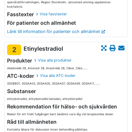
sjukvårdsförvaltningen, Region Stockholm. Janusmed amning uppdateras
kvartalsvis.
Fasstexter
Visa fasstexter
För patienter och allmänhet
Länk till information för patienter och allmänhet
Etinylestradiol
2
Produkter
Visa alla produkter
Abelonelle 28, Amorest 28, Anastrella 28, Cilest, Ciles......
ATC-koder
Visa alla ATC-koder
G02BB01, G03AA03, G03AA05, G03AA07, G03AA09, G03AA11......
Substanser
etinylestradiol, etinylestradiol betadex, etinylöstradiol
Rekommendation för hälso- och sjukvården
Risken för ett friskt fullgånget barn bedöms vara låg vid terapeutiska doser.
Råd till allmänheten
Kontakta läkare för diskussion innan behandling påbörjas.