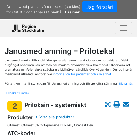
Jag förstår!
Denna webbplats använder kakor (cookies)
för statistik och anpassat innehåll.
Läs mer.
Janusmed amning – Prilotekal
Janusmed amning tillhandahåller generella rekommendationer om huruvida ett friskt
fullgånget spädbarn kan ammas när modern använder olika läkemedel. Observera att
prematura och/eller sjuka spädbarn alltid kräver särskilda överväganden. Om du inte är
medicinskt utbildad, läs först vår
information för patienter och allmänhet.
För att komma till startsidan för Janusmed amning och för att göra sökningar
klicka här.
Tillbaka till index
Prilokain - systemiskt
2
Produkter
Visa alla produkter
Citanest, Citanest 3% Octapressine DENTAL, Citanest Den......
ATC-koder