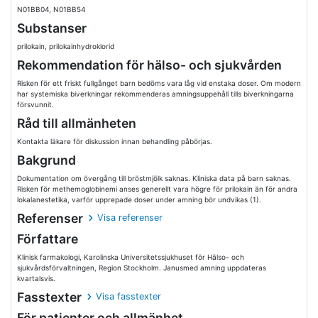
N01BB04, N01BB54
Substanser
prilokain, prilokainhydroklorid
Rekommendation för hälso- och sjukvården
Risken för ett friskt fullgånget barn bedöms vara låg vid enstaka doser. Om modern
har systemiska biverkningar rekommenderas amningsuppehåll tills biverkningarna
försvunnit.
Råd till allmänheten
Kontakta läkare för diskussion innan behandling påbörjas.
Bakgrund
Dokumentation om övergång till bröstmjölk saknas. Kliniska data på barn saknas.
Risken för methemoglobinemi anses generellt vara högre för prilokain än för andra
lokalanestetika, varför upprepade doser under amning bör undvikas (1).
Referenser
Visa referenser
Författare
Klinisk farmakologi, Karolinska Universitetssjukhuset för Hälso- och
sjukvårdsförvaltningen, Region Stockholm. Janusmed amning uppdateras
kvartalsvis.
Fasstexter
Visa fasstexter
För patienter och allmänhet