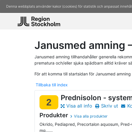
Denna webbplats använder kakor (cookies) för statistik och anpassat innehål
Janusmed amning –
Janusmed amning tillhandahåller generella rekomm
prematura och/eller sjuka spädbarn alltid kräver s
För att komma till startsidan för Janusmed amning
Tillbaka till index
Prednisolon - system
2
Visa all info
Skriv ut
K
Produkter
Visa alla produkter
Okrido, Pediapred, Precortalon aquosum, Pred-
mg......