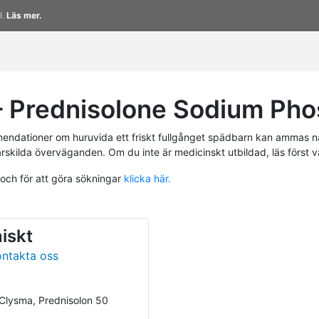
l.
Läs mer.
 Prednisolone Sodium Pho
endationer om huruvida ett friskt fullgånget spädbarn kan ammas n
ärskilda överväganden. Om du inte är medicinskt utbildad, läs först 
 och för att göra sökningar
klicka här.
iskt
ontakta oss
Clysma, Prednisolon 50