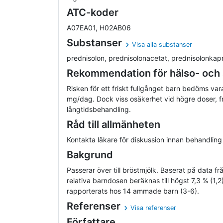
ATC-koder
A07EA01, H02AB06
Substanser
Visa alla substanser
prednisolon, prednisolonacetat, prednisolonkapro
Rekommendation för hälso- och
Risken för ett friskt fullgånget barn bedöms vara
mg/dag. Dock viss osäkerhet vid högre doser, fr
långtidsbehandling.
Råd till allmänheten
Kontakta läkare för diskussion innan behandling
Bakgrund
Passerar över till bröstmjölk. Baserat på data f
relativa barndosen beräknas till högst 7,3 % (1,2
rapporterats hos 14 ammade barn (3-6).
Referenser
Visa referenser
Författare