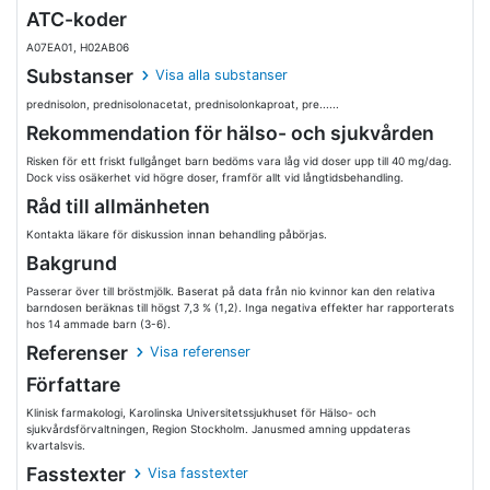
ATC-koder
A07EA01, H02AB06
Substanser
Visa alla substanser
prednisolon, prednisolonacetat, prednisolonkaproat, pre......
Rekommendation för hälso- och sjukvården
Risken för ett friskt fullgånget barn bedöms vara låg vid doser upp till 40 mg/dag.
Dock viss osäkerhet vid högre doser, framför allt vid långtidsbehandling.
Råd till allmänheten
Kontakta läkare för diskussion innan behandling påbörjas.
Bakgrund
Passerar över till bröstmjölk. Baserat på data från nio kvinnor kan den relativa
barndosen beräknas till högst 7,3 % (1,2). Inga negativa effekter har rapporterats
hos 14 ammade barn (3-6).
Referenser
Visa referenser
Författare
Klinisk farmakologi, Karolinska Universitetssjukhuset för Hälso- och
sjukvårdsförvaltningen, Region Stockholm. Janusmed amning uppdateras
kvartalsvis.
Fasstexter
Visa fasstexter