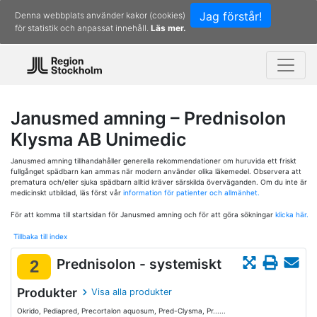
Jag förstår!
Denna webbplats använder kakor (cookies)
för statistik och anpassat innehåll.
Läs mer.
Janusmed amning – Prednisolon
Klysma AB Unimedic
Janusmed amning tillhandahåller generella rekommendationer om huruvida ett friskt
fullgånget spädbarn kan ammas när modern använder olika läkemedel. Observera att
prematura och/eller sjuka spädbarn alltid kräver särskilda överväganden. Om du inte är
medicinskt utbildad, läs först vår
information för patienter och allmänhet.
För att komma till startsidan för Janusmed amning och för att göra sökningar
klicka här.
Tillbaka till index
Prednisolon - systemiskt
2
Produkter
Visa alla produkter
Okrido, Pediapred, Precortalon aquosum, Pred-Clysma, Pr......