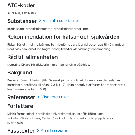
ATC-koder
A07EA01, H02AB06
Substanser
Visa alla substanser
prednisolon, prednisolonacetat, prednisolonkaproat, pre......
Rekommendation för hälso- och sjukvården
Risken för ett friskt fullgånget barn bedöms vara låg vid doser upp till 40 mg/dag.
Dock viss osäkerhet vid högre doser, framför allt vid långtidsbehandling.
Råd till allmänheten
Kontakta läkare för diskussion innan behandling påbörjas.
Bakgrund
Passerar över till bröstmjölk. Baserat på data från nio kvinnor kan den relativa
barndosen beräknas till högst 7,3 % (1,2). Inga negativa effekter har rapporterats
hos 14 ammade barn (3-6).
Referenser
Visa referenser
Författare
Klinisk farmakologi, Karolinska Universitetssjukhuset för Hälso- och
sjukvårdsförvaltningen, Region Stockholm. Janusmed amning uppdateras
kvartalsvis.
Fasstexter
Visa fasstexter