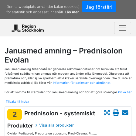
Jag förstår!
Denna webbplats använder kakor (cookies)
för statistik och anpassat innehåll.
Läs mer.
Janusmed amning – Prednisolon
Evolan
Janusmed amning tillhandahåller generella rekommendationer om huruvida ett friskt
fullgånget spädbarn kan ammas när modern använder olika läkemedel. Observera att
prematura och/eller sjuka spädbarn alltid kräver särskilda överväganden. Om du inte är
medicinskt utbildad, läs först vår
information för patienter och allmänhet.
För att komma till startsidan för Janusmed amning och för att göra sökningar
klicka här.
Tillbaka till index
Prednisolon - systemiskt
2
Produkter
Visa alla produkter
Okrido, Pediapred, Precortalon aquosum, Pred-Clysma, Pr......