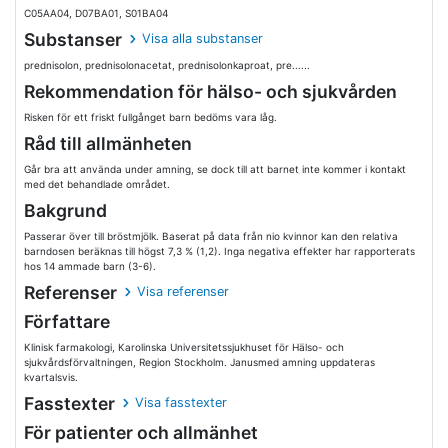
C05AA04, D07BA01, S01BA04
Substanser
Visa alla substanser
prednisolon, prednisolonacetat, prednisolonkaproat, pre......
Rekommendation för hälso- och sjukvården
Risken för ett friskt fullgånget barn bedöms vara låg.
Råd till allmänheten
Går bra att använda under amning, se dock till att barnet inte kommer i kontakt
med det behandlade området.
Bakgrund
Passerar över till bröstmjölk. Baserat på data från nio kvinnor kan den relativa
barndosen beräknas till högst 7,3 % (1,2). Inga negativa effekter har rapporterats
hos 14 ammade barn (3-6).
Referenser
Visa referenser
Författare
Klinisk farmakologi, Karolinska Universitetssjukhuset för Hälso- och
sjukvårdsförvaltningen, Region Stockholm. Janusmed amning uppdateras
kvartalsvis.
Fasstexter
Visa fasstexter
För patienter och allmänhet