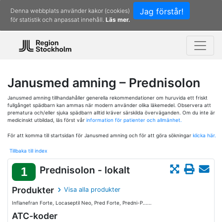
Jag förstår!
Denna webbplats använder kakor (cookies)
för statistik och anpassat innehåll.
Läs mer.
Janusmed amning – Prednisolon
Janusmed amning tillhandahåller generella rekommendationer om huruvida ett friskt
fullgånget spädbarn kan ammas när modern använder olika läkemedel. Observera att
prematura och/eller sjuka spädbarn alltid kräver särskilda överväganden. Om du inte är
medicinskt utbildad, läs först vår
information för patienter och allmänhet.
För att komma till startsidan för Janusmed amning och för att göra sökningar
klicka här.
Tillbaka till index
Prednisolon - lokalt
1
Produkter
Visa alla produkter
Inflanefran Forte, Locaseptil Neo, Pred Forte, Predni-P......
ATC-koder