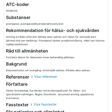
ATC-koder
N04BC05
Substanser
pramipexol, pramipexoldihydrokloridmonohydrat
Rekommendation för hälso- och sjukvården
Amning avrådes eftersom kliniska data saknas och risken för ammade barn
därmed inte kan bedömas. Pramipexol sänker prolaktinnivåerna, vilket kan hämma
mjölkproduktionen.
Råd till allmänheten
Kontakta läkare för diskussion innan behandling påbörjas.
Bakgrund
Dokumentation om övergång i bröstmjölk saknas. Kliniska data saknas.
Referenser
Visa referenser
Författare
Klinisk farmakologi, Karolinska Universitetssjukhuset för Hälso- och
sjukvårdsförvaltningen, Region Stockholm. Janusmed amning uppdateras
kvartalsvis.
Fasstexter
Visa fasstexter
För patienter och allmänhet