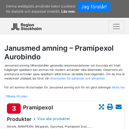
Jag förstår!
Denna webbplats använder kakor (cookies)
för statistik och anpassat innehåll.
Läs mer.
Janusmed amning – Pramipexol
Aurobindo
Janusmed amning tillhandahåller generella rekommendationer om huruvida ett friskt
fullgånget spädbarn kan ammas när modern använder olika läkemedel. Observera att
prematura och/eller sjuka spädbarn alltid kräver särskilda överväganden. Om du inte är
medicinskt utbildad, läs först vår
information för patienter och allmänhet.
För att komma till startsidan för Janusmed amning och för att göra sökningar
klicka här.
Tillbaka till index
Pramipexol
3
Produkter
Visa alla produkter
Derinik, MIRAPEXIN, Mirapexin, Oprymea, Pramipexol 2car......