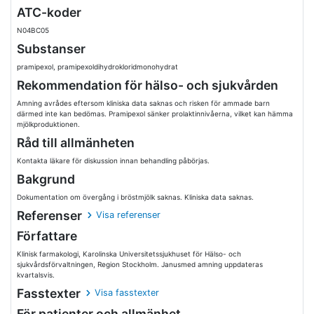
ATC-koder
N04BC05
Substanser
pramipexol, pramipexoldihydrokloridmonohydrat
Rekommendation för hälso- och sjukvården
Amning avrådes eftersom kliniska data saknas och risken för ammade barn
därmed inte kan bedömas. Pramipexol sänker prolaktinnivåerna, vilket kan hämma
mjölkproduktionen.
Råd till allmänheten
Kontakta läkare för diskussion innan behandling påbörjas.
Bakgrund
Dokumentation om övergång i bröstmjölk saknas. Kliniska data saknas.
Referenser
Visa referenser
Författare
Klinisk farmakologi, Karolinska Universitetssjukhuset för Hälso- och
sjukvårdsförvaltningen, Region Stockholm. Janusmed amning uppdateras
kvartalsvis.
Fasstexter
Visa fasstexter
För patienter och allmänhet