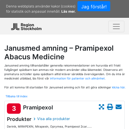
Jag förstår!
Denna webbplats använder kakor (cookies)
för statistik och anpassat innehåll.
Läs mer.
Janusmed amning – Pramipexol
Abacus Medicine
Janusmed amning tillhandahåller generella rekommendationer om huruvida ett friskt
fullgånget spädbarn kan ammas när modern använder olika läkemedel. Observera att
prematura och/eller sjuka spädbarn alltid kräver särskilda överväganden. Om du inte är
medicinskt utbildad, läs först vår
information för patienter och allmänhet.
För att komma till startsidan för Janusmed amning och för att göra sökningar
klicka här.
Tillbaka till index
Pramipexol
3
Produkter
Visa alla produkter
Derinik, MIRAPEXIN, Mirapexin, Oprymea, Pramipexol 2car......