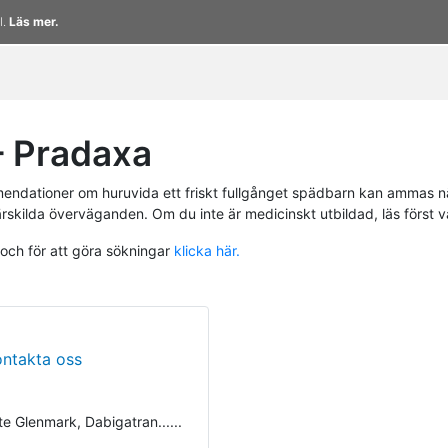
l.
Läs mer.
 Pradaxa
endationer om huruvida ett friskt fullgånget spädbarn kan ammas n
ärskilda överväganden. Om du inte är medicinskt utbildad, läs först 
 och för att göra sökningar
klicka här.
ontakta oss
e Glenmark, Dabigatran......