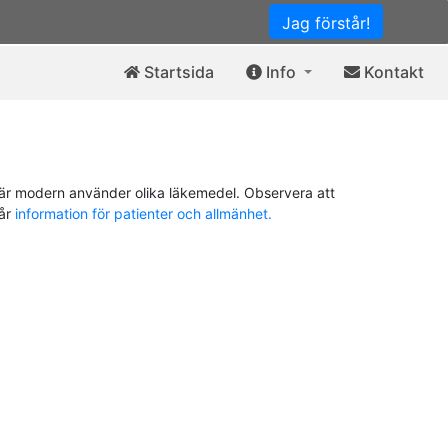
Jag förstår!
Startsida
Info
Kontakt
är modern använder olika läkemedel. Observera att
vår
information för patienter och allmänhet.