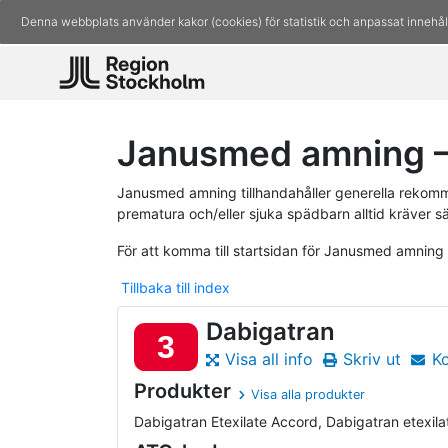
Denna webbplats använder kakor (cookies) för statistik och anpassat innehål
Janusmed amning –
Janusmed amning tillhandahåller generella rekomm
prematura och/eller sjuka spädbarn alltid kräver s
För att komma till startsidan för Janusmed amning
Tillbaka till index
Dabigatran
3
Visa all info
Skriv ut
K
Produkter
Visa alla produkter
Dabigatran Etexilate Accord, Dabigatran etexilat