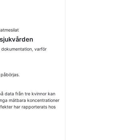
latmesilat
 sjukvården
 dokumentation, varför
 påbörjas.
 på data från tre kvinnor kan
. Inga mätbara koncentrationer
ffekter har rapporterats hos