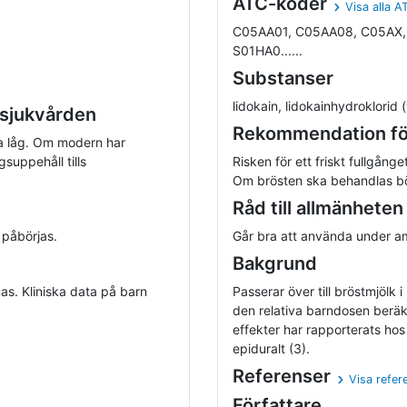
ATC-koder
Visa alla 
C05AA01, C05AA08, C05AX,
S01HA0......
Substanser
lidokain, lidokainhydroklorid
 sjukvården
Rekommendation för
ra låg. Om modern har
uppehåll tills
Risken för ett friskt fullgån
Om brösten ska behandlas bö
Råd till allmänheten
 påbörjas.
Går bra att använda under a
Bakgrund
as. Kliniska data på barn
Passerar över till bröstmjölk 
den relativa barndosen beräkn
effekter har rapporterats ho
epiduralt (3).
Referenser
Visa refer
Författare