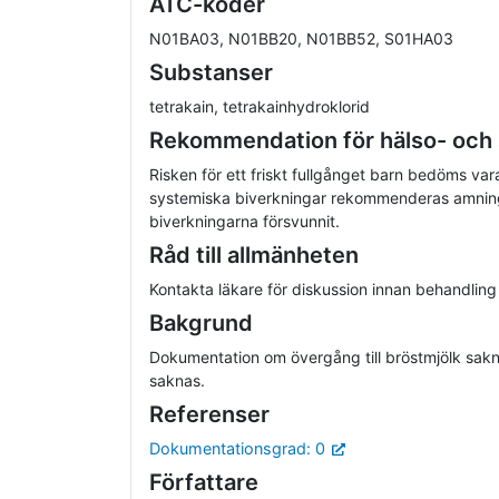
ATC-koder
N01BA03, N01BB20, N01BB52, S01HA03
Substanser
tetrakain, tetrakainhydroklorid
Rekommendation för hälso- och
Risken för ett friskt fullgånget barn bedöms va
systemiska biverkningar rekommenderas amnings
biverkningarna försvunnit.
Råd till allmänheten
Kontakta läkare för diskussion innan behandling
Bakgrund
Dokumentation om övergång till bröstmjölk sakn
saknas.
Referenser
Dokumentationsgrad: 0
Författare