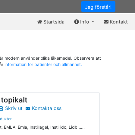
Jag förstår!
Startsida
Info
Kontakt
är modern använder olika läkemedel. Observera att
vår
information för patienter och allmänhet.
 topikalt
Skriv ut
Kontakta oss
odukter
MLA, Emla, Instillagel, Instillido, Lidb......