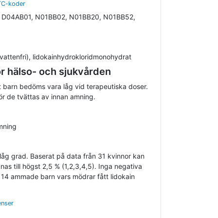
ATC-koder
 D04AB01, N01BB02, N01BB20, N01BB52,
 (vattenfri), lidokainhydrokloridmonohydrat
 hälso- och sjukvården
get barn bedöms vara låg vid terapeutiska doser.
r de tvättas av innan amning.
mning
i låg grad. Baserat på data från 31 kvinnor kan
as till högst 2,5 % (1,2,3,4,5). Inga negativa
s 14 ammade barn vars mödrar fått lidokain
enser