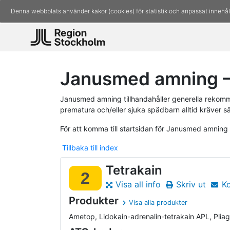
Denna webbplats använder kakor (cookies) för statistik och anpassat innehål
Janusmed amning – 
Janusmed amning tillhandahåller generella rekomm
prematura och/eller sjuka spädbarn alltid kräver s
För att komma till startsidan för Janusmed amning
Tillbaka till index
Tetrakain
2
Visa all info
Skriv ut
K
Produkter
Visa alla produkter
Ametop, Lidokain-adrenalin-tetrakain APL, Pliaglis