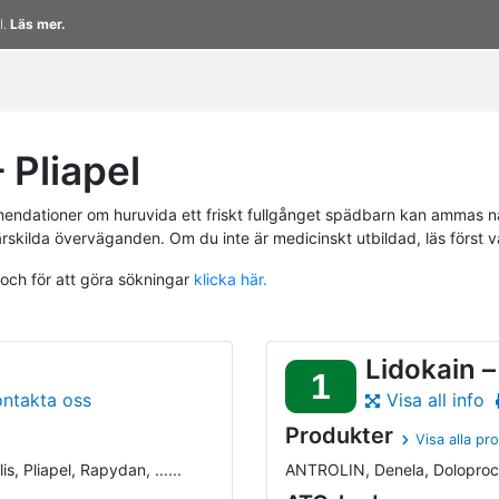
l.
Läs mer.
Pliapel
endationer om huruvida ett friskt fullgånget spädbarn kan ammas n
ärskilda överväganden. Om du inte är medicinskt utbildad, läs först 
 och för att göra sökningar
klicka här.
Lidokain –
1
ontakta oss
Visa all info
Produkter
Visa alla pr
, Pliapel, Rapydan, ......
ANTROLIN, Denela, Doloproct, E