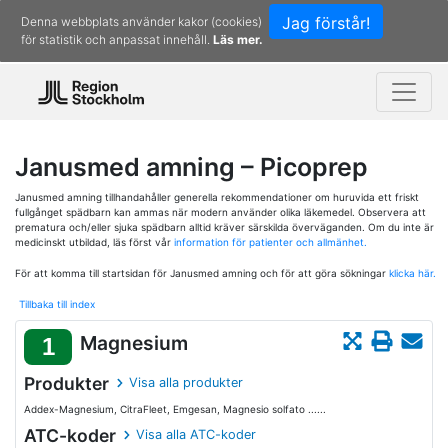
Jag förstår!
Denna webbplats använder kakor (cookies)
för statistik och anpassat innehåll.
Läs mer.
Janusmed amning – Picoprep
Janusmed amning tillhandahåller generella rekommendationer om huruvida ett friskt
fullgånget spädbarn kan ammas när modern använder olika läkemedel. Observera att
prematura och/eller sjuka spädbarn alltid kräver särskilda överväganden. Om du inte är
medicinskt utbildad, läs först vår
information för patienter och allmänhet.
För att komma till startsidan för Janusmed amning och för att göra sökningar
klicka här.
Tillbaka till index
Magnesium
1
Produkter
Visa alla produkter
Addex-Magnesium, CitraFleet, Emgesan, Magnesio solfato ......
ATC-koder
Visa alla ATC-koder