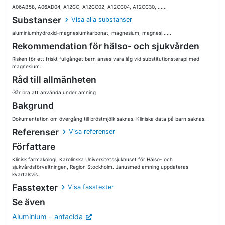
A06AB58, A06AD04, A12CC, A12CC02, A12CC04, A12CC30, ......
Substanser
Visa alla substanser
aluminiumhydroxid-magnesiumkarbonat, magnesium, magnesi......
Rekommendation för hälso- och sjukvården
Risken för ett friskt fullgånget barn anses vara låg vid substitutionsterapi med
magnesium.
Råd till allmänheten
Går bra att använda under amning
Bakgrund
Dokumentation om övergång till bröstmjölk saknas. Kliniska data på barn saknas.
Referenser
Visa referenser
Författare
Klinisk farmakologi, Karolinska Universitetssjukhuset för Hälso- och
sjukvårdsförvaltningen, Region Stockholm. Janusmed amning uppdateras
kvartalsvis.
Fasstexter
Visa fasstexter
Se även
Aluminium - antacida