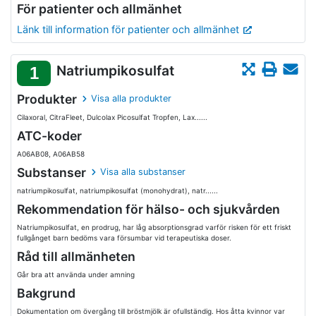
För patienter och allmänhet
Länk till information för patienter och allmänhet
Natriumpikosulfat
1
Produkter
Visa alla produkter
Cilaxoral, CitraFleet, Dulcolax Picosulfat Tropfen, Lax......
ATC-koder
A06AB08, A06AB58
Substanser
Visa alla substanser
natriumpikosulfat, natriumpikosulfat (monohydrat), natr......
Rekommendation för hälso- och sjukvården
Natriumpikosulfat, en prodrug, har låg absorptionsgrad varför risken för ett friskt
fullgånget barn bedöms vara försumbar vid terapeutiska doser.
Råd till allmänheten
Går bra att använda under amning
Bakgrund
Dokumentation om övergång till bröstmjölk är ofullständig. Hos åtta kvinnor var