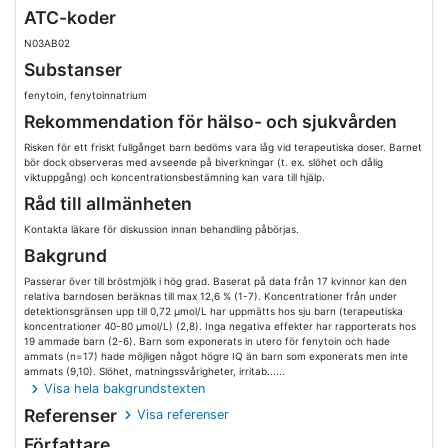
ATC-koder
N03AB02
Substanser
fenytoin, fenytoinnatrium
Rekommendation för hälso- och sjukvården
Risken för ett friskt fullgånget barn bedöms vara låg vid terapeutiska doser. Barnet
bör dock observeras med avseende på biverkningar (t. ex. slöhet och dålig
viktuppgång) och koncentrationsbestämning kan vara till hjälp.
Råd till allmänheten
Kontakta läkare för diskussion innan behandling påbörjas.
Bakgrund
Passerar över till bröstmjölk i hög grad. Baserat på data från 17 kvinnor kan den
relativa barndosen beräknas till max 12,6 % (1-7). Koncentrationer från under
detektionsgränsen upp till 0,72 µmol/L har uppmätts hos sju barn (terapeutiska
koncentrationer 40-80 µmol/L) (2,8). Inga negativa effekter har rapporterats hos
19 ammade barn (2-6). Barn som exponerats in utero för fenytoin och hade
ammats (n=17) hade möjligen något högre IQ än barn som exponerats men inte
ammats (9,10). Slöhet, matningssvårigheter, irritab......
Visa hela bakgrundstexten
Referenser
Visa referenser
Författare