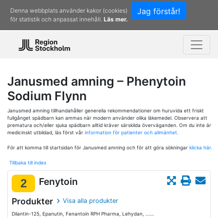
Jag förstår!
Denna webbplats använder kakor (cookies)
för statistik och anpassat innehåll.
Läs mer.
Janusmed amning – Phenytoin
Sodium Flynn
Janusmed amning tillhandahåller generella rekommendationer om huruvida ett friskt
fullgånget spädbarn kan ammas när modern använder olika läkemedel. Observera att
prematura och/eller sjuka spädbarn alltid kräver särskilda överväganden. Om du inte är
medicinskt utbildad, läs först vår
information för patienter och allmänhet.
För att komma till startsidan för Janusmed amning och för att göra sökningar
klicka här.
Tillbaka till index
Fenytoin
2
Produkter
Visa alla produkter
Dilantin-125, Epanutin, Fenantoin RPH Pharma, Lehydan, ......