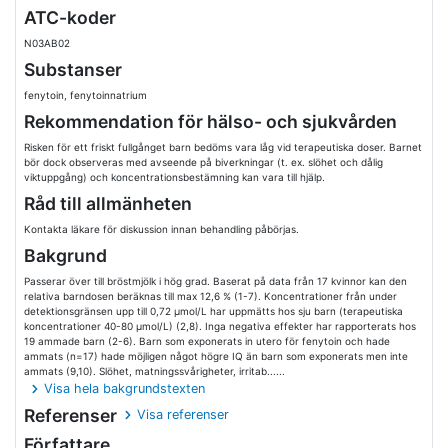
ATC-koder
N03AB02
Substanser
fenytoin, fenytoinnatrium
Rekommendation för hälso- och sjukvården
Risken för ett friskt fullgånget barn bedöms vara låg vid terapeutiska doser. Barnet
bör dock observeras med avseende på biverkningar (t. ex. slöhet och dålig
viktuppgång) och koncentrationsbestämning kan vara till hjälp.
Råd till allmänheten
Kontakta läkare för diskussion innan behandling påbörjas.
Bakgrund
Passerar över till bröstmjölk i hög grad. Baserat på data från 17 kvinnor kan den
relativa barndosen beräknas till max 12,6 % (1-7). Koncentrationer från under
detektionsgränsen upp till 0,72 µmol/L har uppmätts hos sju barn (terapeutiska
koncentrationer 40-80 µmol/L) (2,8). Inga negativa effekter har rapporterats hos
19 ammade barn (2-6). Barn som exponerats in utero för fenytoin och hade
ammats (n=17) hade möjligen något högre IQ än barn som exponerats men inte
ammats (9,10). Slöhet, matningssvårigheter, irritab......
Visa hela bakgrundstexten
Referenser
Visa referenser
Författare