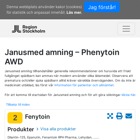
Jag förstår!
Denna webbplats använder kakor (cookies)
för statistik och anpassat innehåll.
Läs mer.
Janusmed amning – Phenytoin
AWD
Janusmed amning tillhandahåller generella rekommendationer om huruvida ett friskt
fullgånget spädbarn kan ammas när modern använder olika läkemedel. Observera att
prematura och/eller sjuka spädbarn alltid kräver särskilda överväganden. Om du inte är
medicinskt utbildad, läs först vår
information för patienter och allmänhet.
För att komma till startsidan för Janusmed amning och för att göra sökningar
klicka här.
Tillbaka till index
Fenytoin
2
Produkter
Visa alla produkter
Dilantin-125, Epanutin, Fenantoin RPH Pharma, Lehydan, ......