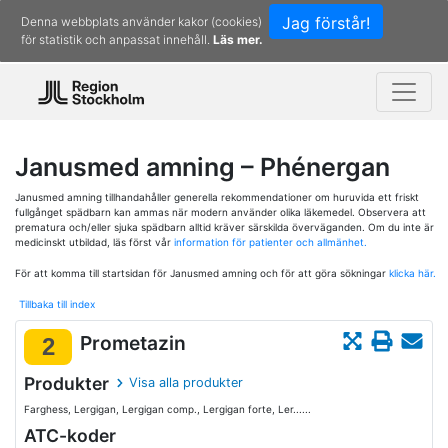
Jag förstår!
Denna webbplats använder kakor (cookies)
för statistik och anpassat innehåll.
Läs mer.
Janusmed amning – Phénergan
Janusmed amning tillhandahåller generella rekommendationer om huruvida ett friskt
fullgånget spädbarn kan ammas när modern använder olika läkemedel. Observera att
prematura och/eller sjuka spädbarn alltid kräver särskilda överväganden. Om du inte är
medicinskt utbildad, läs först vår
information för patienter och allmänhet.
För att komma till startsidan för Janusmed amning och för att göra sökningar
klicka här.
Tillbaka till index
Prometazin
2
Produkter
Visa alla produkter
Farghess, Lergigan, Lergigan comp., Lergigan forte, Ler......
ATC-koder