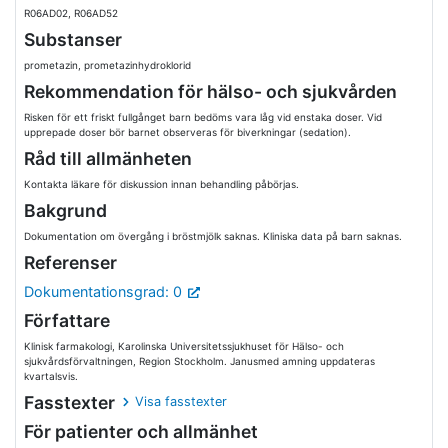
R06AD02, R06AD52
Substanser
prometazin, prometazinhydroklorid
Rekommendation för hälso- och sjukvården
Risken för ett friskt fullgånget barn bedöms vara låg vid enstaka doser. Vid
upprepade doser bör barnet observeras för biverkningar (sedation).
Råd till allmänheten
Kontakta läkare för diskussion innan behandling påbörjas.
Bakgrund
Dokumentation om övergång i bröstmjölk saknas. Kliniska data på barn saknas.
Referenser
Dokumentationsgrad: 0
Författare
Klinisk farmakologi, Karolinska Universitetssjukhuset för Hälso- och
sjukvårdsförvaltningen, Region Stockholm. Janusmed amning uppdateras
kvartalsvis.
Fasstexter
Visa fasstexter
För patienter och allmänhet