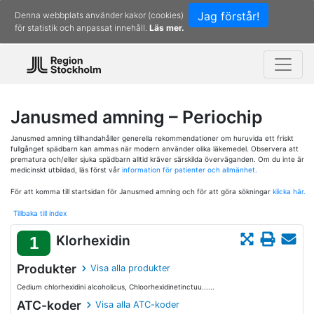
Jag förstår!
Denna webbplats använder kakor (cookies)
för statistik och anpassat innehåll.
Läs mer.
Janusmed amning – Periochip
Janusmed amning tillhandahåller generella rekommendationer om huruvida ett friskt
fullgånget spädbarn kan ammas när modern använder olika läkemedel. Observera att
prematura och/eller sjuka spädbarn alltid kräver särskilda överväganden. Om du inte är
medicinskt utbildad, läs först vår
information för patienter och allmänhet.
För att komma till startsidan för Janusmed amning och för att göra sökningar
klicka här.
Tillbaka till index
Klorhexidin
1
Produkter
Visa alla produkter
Cedium chlorhexidini alcoholicus, Chloorhexidinetinctuu......
ATC-koder
Visa alla ATC-koder