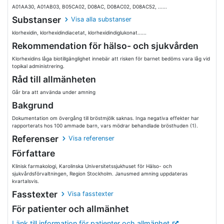
A01AA30, A01AB03, B05CA02, D08AC, D08AC02, D08AC52, ......
Substanser
Visa alla substanser
klorhexidin, klorhexidindiacetat, klorhexidindiglukonat......
Rekommendation för hälso- och sjukvården
Klorhexidins låga biotillgänglighet innebär att risken för barnet bedöms vara låg vid
topikal administrering.
Råd till allmänheten
Går bra att använda under amning
Bakgrund
Dokumentation om övergång till bröstmjölk saknas. Inga negativa effekter har
rapporterats hos 100 ammade barn, vars mödrar behandlade brösthuden (1).
Referenser
Visa referenser
Författare
Klinisk farmakologi, Karolinska Universitetssjukhuset för Hälso- och
sjukvårdsförvaltningen, Region Stockholm. Janusmed amning uppdateras
kvartalsvis.
Fasstexter
Visa fasstexter
För patienter och allmänhet
Länk till information för patienter och allmänhet