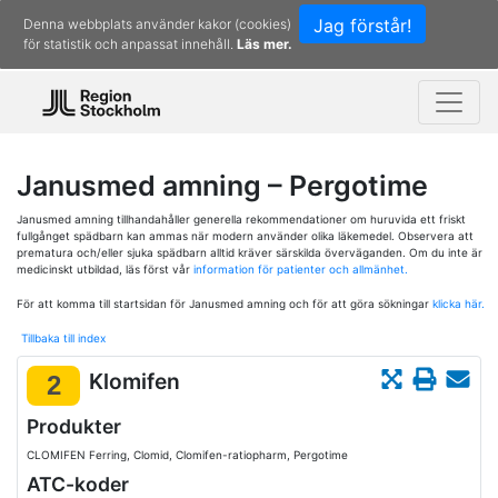
Jag förstår!
Denna webbplats använder kakor (cookies)
för statistik och anpassat innehåll.
Läs mer.
Janusmed amning – Pergotime
Janusmed amning tillhandahåller generella rekommendationer om huruvida ett friskt
fullgånget spädbarn kan ammas när modern använder olika läkemedel. Observera att
prematura och/eller sjuka spädbarn alltid kräver särskilda överväganden. Om du inte är
medicinskt utbildad, läs först vår
information för patienter och allmänhet.
För att komma till startsidan för Janusmed amning och för att göra sökningar
klicka här.
Tillbaka till index
Klomifen
2
Produkter
CLOMIFEN Ferring, Clomid, Clomifen-ratiopharm, Pergotime
ATC-koder