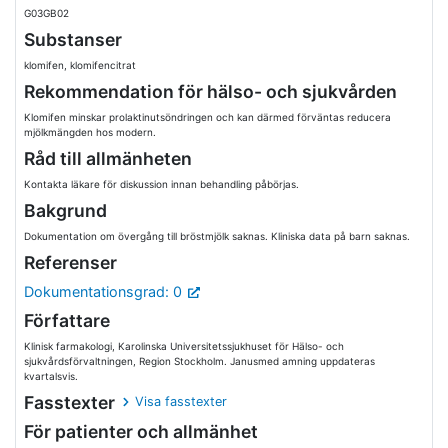
G03GB02
Substanser
klomifen, klomifencitrat
Rekommendation för hälso- och sjukvården
Klomifen minskar prolaktinutsöndringen och kan därmed förväntas reducera
mjölkmängden hos modern.
Råd till allmänheten
Kontakta läkare för diskussion innan behandling påbörjas.
Bakgrund
Dokumentation om övergång till bröstmjölk saknas. Kliniska data på barn saknas.
Referenser
Dokumentationsgrad: 0
Författare
Klinisk farmakologi, Karolinska Universitetssjukhuset för Hälso- och
sjukvårdsförvaltningen, Region Stockholm. Janusmed amning uppdateras
kvartalsvis.
Fasstexter
Visa fasstexter
För patienter och allmänhet