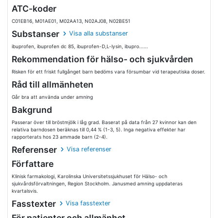
ATC-koder
C01EB16, M01AE01, M02AA13, N02AJ08, N02BE51
Substanser
Visa alla substanser
ibuprofen, ibuprofen dc 85, ibuprofen-D,L-lysin, ibupro......
Rekommendation för hälso- och sjukvården
Risken för ett friskt fullgånget barn bedöms vara försumbar vid terapeutiska doser.
Råd till allmänheten
Går bra att använda under amning
Bakgrund
Passerar över till bröstmjölk i låg grad. Baserat på data från 27 kvinnor kan den
relativa barndosen beräknas till 0,44 % (1-3, 5). Inga negativa effekter har
rapporterats hos 23 ammade barn (2-4).
Referenser
Visa referenser
Författare
Klinisk farmakologi, Karolinska Universitetssjukhuset för Hälso- och
sjukvårdsförvaltningen, Region Stockholm. Janusmed amning uppdateras
kvartalsvis.
Fasstexter
Visa fasstexter
För patienter och allmänhet