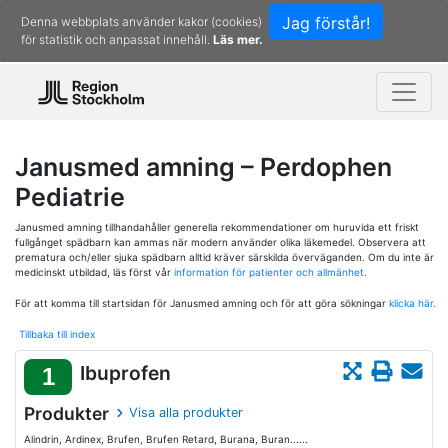
Jag förstår!
Denna webbplats använder kakor (cookies)
för statistik och anpassat innehåll.
Läs mer.
Janusmed amning – Perdophen
Pediatrie
Janusmed amning tillhandahåller generella rekommendationer om huruvida ett friskt
fullgånget spädbarn kan ammas när modern använder olika läkemedel. Observera att
prematura och/eller sjuka spädbarn alltid kräver särskilda överväganden. Om du inte är
medicinskt utbildad, läs först vår
information för patienter och allmänhet.
För att komma till startsidan för Janusmed amning och för att göra sökningar
klicka här.
Tillbaka till index
Ibuprofen
1
Produkter
Visa alla produkter
Alindrin, Ardinex, Brufen, Brufen Retard, Burana, Buran......