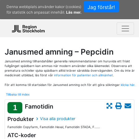
Jag förstår!
Denna webbplats använder kakor (cookies)
för statistik och anpassat innehåll.
Läs mer.
Janusmed amning – Pepcidin
Janusmed amning tillhandahåller generella rekommendationer om huruvida ett friskt
fullgånget spädbarn kan ammas när modern använder olika läkemedel. Observera att
prematura och/eller sjuka spädbarn alltid kräver särskilda överväganden. Om du inte är
medicinskt utbildad, läs först vår
information för patienter och allmänhet.
För att komma till startsidan för Janusmed amning och för att göra sökningar
klicka här.
Tillbaka till index
Famotidin
1
Produkter
Visa alla produkter
Famotidin Copyfarm, Famotidin Hexal, Famotidin STADA, F......
ATC-koder