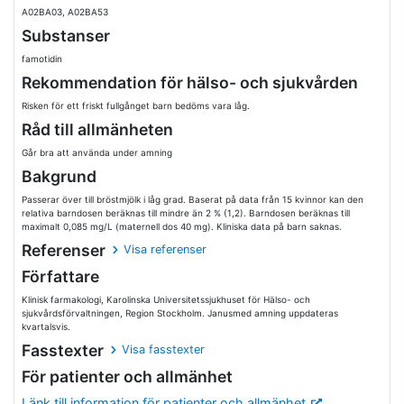
A02BA03, A02BA53
Substanser
famotidin
Rekommendation för hälso- och sjukvården
Risken för ett friskt fullgånget barn bedöms vara låg.
Råd till allmänheten
Går bra att använda under amning
Bakgrund
Passerar över till bröstmjölk i låg grad. Baserat på data från 15 kvinnor kan den
relativa barndosen beräknas till mindre än 2 % (1,2). Barndosen beräknas till
maximalt 0,085 mg/L (maternell dos 40 mg). Kliniska data på barn saknas.
Referenser
Visa referenser
Författare
Klinisk farmakologi, Karolinska Universitetssjukhuset för Hälso- och
sjukvårdsförvaltningen, Region Stockholm. Janusmed amning uppdateras
kvartalsvis.
Fasstexter
Visa fasstexter
För patienter och allmänhet
Länk till information för patienter och allmänhet