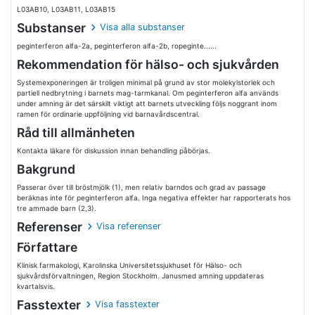
L03AB10, L03AB11, L03AB15
Substanser
Visa alla substanser
peginterferon alfa-2a, peginterferon alfa-2b, ropeginte......
Rekommendation för hälso- och sjukvården
Systemexponeringen är troligen minimal på grund av stor molekylstorlek och
partiell nedbrytning i barnets mag-tarmkanal. Om peginterferon alfa används
under amning är det särskilt viktigt att barnets utveckling följs noggrant inom
ramen för ordinarie uppföljning vid barnavårdscentral.
Råd till allmänheten
Kontakta läkare för diskussion innan behandling påbörjas.
Bakgrund
Passerar över till bröstmjölk (1), men relativ barndos och grad av passage
beräknas inte för peginterferon alfa. Inga negativa effekter har rapporterats hos
tre ammade barn (2,3).
Referenser
Visa referenser
Författare
Klinisk farmakologi, Karolinska Universitetssjukhuset för Hälso- och
sjukvårdsförvaltningen, Region Stockholm. Janusmed amning uppdateras
kvartalsvis.
Fasstexter
Visa fasstexter