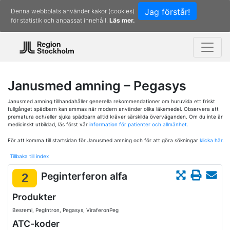
Jag förstår!
Denna webbplats använder kakor (cookies)
för statistik och anpassat innehåll.
Läs mer.
Janusmed amning – Pegasys
Janusmed amning tillhandahåller generella rekommendationer om huruvida ett friskt
fullgånget spädbarn kan ammas när modern använder olika läkemedel. Observera att
prematura och/eller sjuka spädbarn alltid kräver särskilda överväganden. Om du inte är
medicinskt utbildad, läs först vår
information för patienter och allmänhet.
För att komma till startsidan för Janusmed amning och för att göra sökningar
klicka här.
Tillbaka till index
Peginterferon alfa
2
Produkter
Besremi, PegIntron, Pegasys, ViraferonPeg
ATC-koder