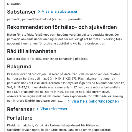
N06AB05
Substanser
Visa alla substanser
paroxetin, paroxetinhydroklorid (vattenfri), paroxetinh......
Rekommendation för hälso- och sjukvården
Risken för ett friskt fullgånget barn bedöms vara låg vid terapeutiska doser. Om
paroxetin används under amning är det särskilt viktigt att barnets utveckling följs
noggrant inom ramen för ordinarie uppföljning vid barnavårdscentral.
Råd till allmänheten
Kontakta läkare för diskussion innan behandling påbörjas.
Bakgrund
Passerar över till bröstmjölk. Baserat på data från >100 kvinnor kan den relativa
barndosen beräknas till max 6 % (1-10, 21-23,27). Plasmakoncentrationer av
paroxetin har varit icke-detekterbara eller mycket låga hos ca 58 ammade barn (2,
5-6, 8, 11-12,27). I en studie med sammanlagt 97 barn, vars mödrar behandlats
med SSRI (fluoxetin n= 81, sertralin n=9, paroxetin n=8, citalopram n=2),
observerades ingen skillnad i IQ mellan barn exponerade för SSRI både via amning
och in utero jämfört med barn som a......
Visa hela bakgrundstexten
Referenser
Visa referenser
Författare
Klinisk farmakologi, Karolinska Universitetssjukhuset för Hälso- och
sjukvårdsförvaltningen, Region Stockholm. Janusmed amning uppdateras