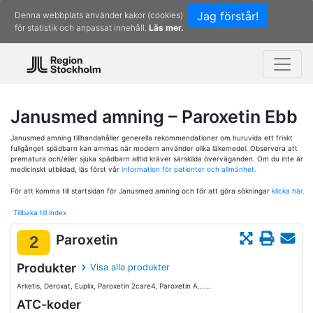
Jag förstår!
Denna webbplats använder kakor (cookies)
för statistik och anpassat innehåll.
Läs mer.
Janusmed amning – Paroxetin Ebb
Janusmed amning tillhandahåller generella rekommendationer om huruvida ett friskt
fullgånget spädbarn kan ammas när modern använder olika läkemedel. Observera att
prematura och/eller sjuka spädbarn alltid kräver särskilda överväganden. Om du inte är
medicinskt utbildad, läs först vår
information för patienter och allmänhet.
För att komma till startsidan för Janusmed amning och för att göra sökningar
klicka här.
Tillbaka till index
Paroxetin
2
Produkter
Visa alla produkter
Arketis, Deroxat, Euplix, Paroxetin 2care4, Paroxetin A......
ATC-koder