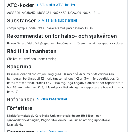
ATC-koder
Visa alla ATC-koder
A03BB01, M03BA52, M03BC51, N02AA59, N02AJ06, N02AJ13......
Substanser
Visa alla substanser
compap pvp3 (code 3930), paracetamol, paracetamol DC (P......
Rekommendation för hälso- och sjukvården
Risken för ett friskt fullgånget barn bedöms vara försumbar vid terapeutiska doser.
Råd till allmänheten
Går bra att använda under amning
Bakgrund
Passerar över till bröstmjölk i hög grad. Baserat på data från 20 kvinnor kan
barndosen beräknas till 12 mg/L (maternell dos 1-2 g) (1-4). Terapeutisk dos för
barn i motsvarande storlek är 70-100 mg. Inga negativa effekter har rapporterats
hos 55 ammade barn (1,5). Makulopapulöst utslag har rapporterats hos ett ammat
barn (4).
Referenser
Visa referenser
Författare
Klinisk farmakologi, Karolinska Universitetssjukhuset för Hälso- och
sjukvårdsförvaltningen, Region Stockholm. Janusmed amning uppdateras
kvartalsvis.
Visa fasstexter