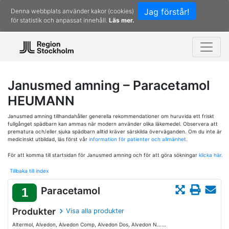
Jag förstår!
Denna webbplats använder kakor (cookies)
för statistik och anpassat innehåll.
Läs mer.
Janusmed amning – Paracetamol
HEUMANN
Janusmed amning tillhandahåller generella rekommendationer om huruvida ett friskt
fullgånget spädbarn kan ammas när modern använder olika läkemedel. Observera att
prematura och/eller sjuka spädbarn alltid kräver särskilda överväganden. Om du inte är
medicinskt utbildad, läs först vår
information för patienter och allmänhet.
För att komma till startsidan för Janusmed amning och för att göra sökningar
klicka här.
Tillbaka till index
Paracetamol
1
Produkter
Visa alla produkter
Altermol, Alvedon, Alvedon Comp, Alvedon Dos, Alvedon N......