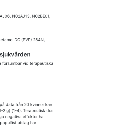
AJ06, N02AJ13, N02BE01,
cetamol DC (PVP) 284N,
 sjukvården
ra försumbar vid terapeutiska
t på data från 20 kvinnor kan
1-2 g) (1-4). Terapeutisk dos
ga negativa effekter har
papulöst utslag har