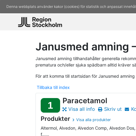
Denna webbplats använder kakor (cookies) för statistik och anpassat innehål
Janusmed amning –
Janusmed amning tillhandahåller generella rekomm
prematura och/eller sjuka spädbarn alltid kräver s
För att komma till startsidan för Janusmed amning
Tillbaka till index
Paracetamol
1
Visa all info
Skriv ut
K
Produkter
Visa alla produkter
Altermol, Alvedon, Alvedon Comp, Alvedon Dos
f......