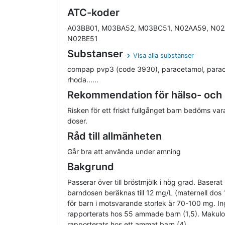
ATC-koder
A03BB01, M03BA52, M03BC51, N02AA59, N02
N02BE51
Substanser
Visa alla substanser
compap pvp3 (code 3930), paracetamol, para
rhoda......
Rekommendation för hälso- och
Risken för ett friskt fullgånget barn bedöms va
doser.
Råd till allmänheten
Går bra att använda under amning
Bakgrund
Passerar över till bröstmjölk i hög grad. Basera
barndosen beräknas till 12 mg/L (maternell dos 
för barn i motsvarande storlek är 70-100 mg. In
rapporterats hos 55 ammade barn (1,5). Makulo
rapporterats hos ett ammat barn (4).