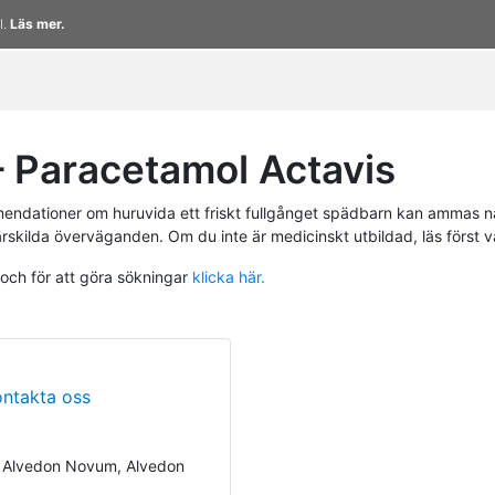
l.
Läs mer.
 Paracetamol Actavis
endationer om huruvida ett friskt fullgånget spädbarn kan ammas n
ärskilda överväganden. Om du inte är medicinskt utbildad, läs först 
 och för att göra sökningar
klicka här.
ontakta oss
, Alvedon Novum, Alvedon