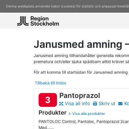
Denna webbplats använder kakor (cookies) för statistik och anpassat innehål
Janusmed amning –
Janusmed amning tillhandahåller generella rekomm
prematura och/eller sjuka spädbarn alltid kräver s
För att komma till startsidan för Janusmed amning
Tillbaka till index
Pantoprazol
3
Visa all info
Skriv ut
K
Produkter
Visa alla produkter
PANTOLOC Control, Pantoloc, Pantoprazol 2car
Med......