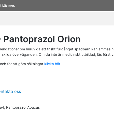
l.
Läs mer.
 Pantoprazol Orion
endationer om huruvida ett friskt fullgånget spädbarn kan ammas n
ärskilda överväganden. Om du inte är medicinskt utbildad, läs först 
 och för att göra sökningar
klicka här.
ontakta oss
e4, Pantoprazol Abacus