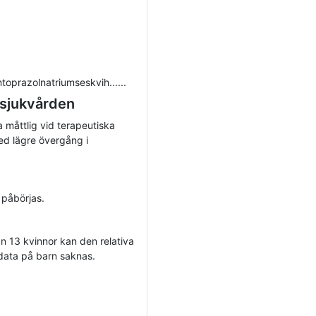
toprazolnatriumseskvih......
 sjukvården
a måttlig vid terapeutiska
d lägre övergång i
 påbörjas.
ån 13 kvinnor kan den relativa
 data på barn saknas.