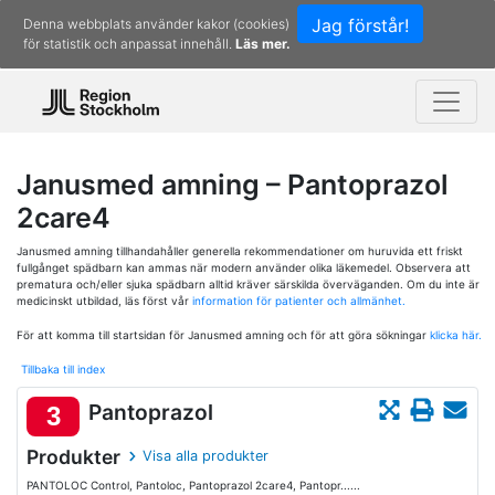
Jag förstår!
Denna webbplats använder kakor (cookies)
för statistik och anpassat innehåll.
Läs mer.
Janusmed amning – Pantoprazol
2care4
Janusmed amning tillhandahåller generella rekommendationer om huruvida ett friskt
fullgånget spädbarn kan ammas när modern använder olika läkemedel. Observera att
prematura och/eller sjuka spädbarn alltid kräver särskilda överväganden. Om du inte är
medicinskt utbildad, läs först vår
information för patienter och allmänhet.
För att komma till startsidan för Janusmed amning och för att göra sökningar
klicka här.
Tillbaka till index
Pantoprazol
3
Produkter
Visa alla produkter
PANTOLOC Control, Pantoloc, Pantoprazol 2care4, Pantopr......