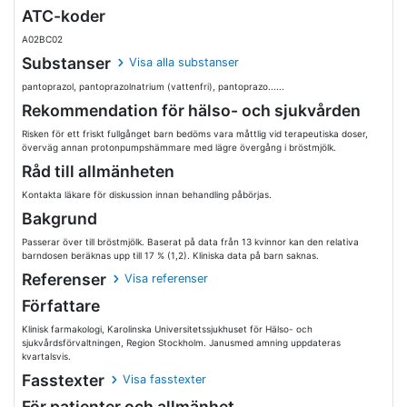
ATC-koder
A02BC02
Substanser
Visa alla substanser
pantoprazol, pantoprazolnatrium (vattenfri), pantoprazo......
Rekommendation för hälso- och sjukvården
Risken för ett friskt fullgånget barn bedöms vara måttlig vid terapeutiska doser,
överväg annan protonpumpshämmare med lägre övergång i bröstmjölk.
Råd till allmänheten
Kontakta läkare för diskussion innan behandling påbörjas.
Bakgrund
Passerar över till bröstmjölk. Baserat på data från 13 kvinnor kan den relativa
barndosen beräknas upp till 17 % (1,2). Kliniska data på barn saknas.
Referenser
Visa referenser
Författare
Klinisk farmakologi, Karolinska Universitetssjukhuset för Hälso- och
sjukvårdsförvaltningen, Region Stockholm. Janusmed amning uppdateras
kvartalsvis.
Fasstexter
Visa fasstexter
För patienter och allmänhet