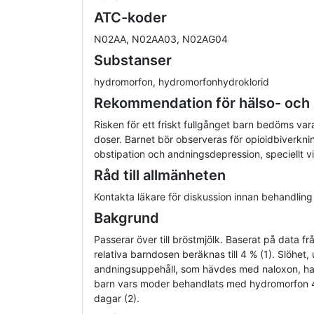
ATC-koder
N02AA, N02AA03, N02AG04
Substanser
hydromorfon, hydromorfonhydroklorid
Rekommendation för hälso- och
Risken för ett friskt fullgånget barn bedöms var
doser. Barnet bör observeras för opioidbiverkn
obstipation och andningsdepression, speciellt 
Råd till allmänheten
Kontakta läkare för diskussion innan behandling
Bakgrund
Passerar över till bröstmjölk. Baserat på data f
relativa barndosen beräknas till 4 % (1). Slöhet,
andningsuppehåll, som hävdes med naloxon, ha
barn vars moder behandlats med hydromorfon 4
dagar (2).