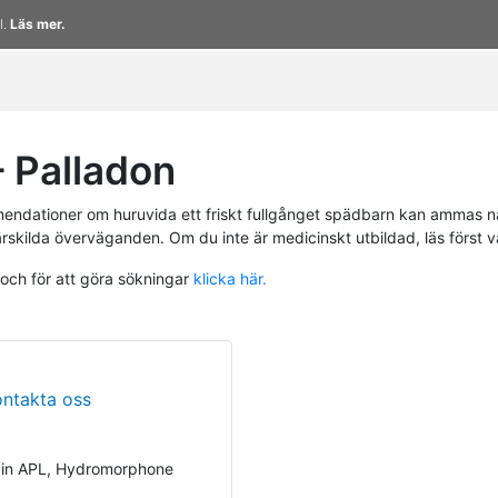
l.
Läs mer.
 Palladon
endationer om huruvida ett friskt fullgånget spädbarn kan ammas n
ärskilda överväganden. Om du inte är medicinskt utbildad, läs först 
 och för att göra sökningar
klicka här.
ontakta oss
pin APL, Hydromorphone