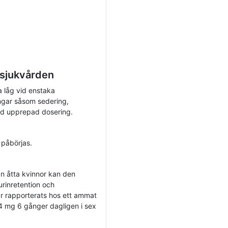
 sjukvården
a låg vid enstaka
ingar såsom sedering,
vid upprepad dosering.
 påbörjas.
rån åtta kvinnor kan den
 urinretention och
r rapporterats hos ett ammat
 mg 6 gånger dagligen i sex