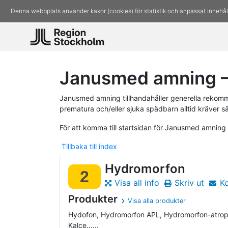
Denna webbplats använder kakor (cookies) för statistik och anpassat innehål
Janusmed amning –
Janusmed amning tillhandahåller generella rekomm
prematura och/eller sjuka spädbarn alltid kräver s
För att komma till startsidan för Janusmed amning
Tillbaka till index
Hydromorfon
2
Visa all info
Skriv ut
K
Produkter
Visa alla produkter
Hydofon, Hydromorfon APL, Hydromorfon-atro
Kalce......