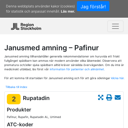
Jag förstår!
Denna webbplats använder kakor (cookies)
för statistik och anpassat innehåll.
Läs mer.
Janusmed amning – Pafinur
Janusmed amning tillhandahåller generella rekommendationer om huruvida ett friskt
fullgånget spädbarn kan ammas när modern använder olika läkemedel. Observera att
prematura och/eller sjuka spädbarn alltid kräver särskilda överväganden. Om du inte är
medicinskt utbildad, läs först vår
information för patienter och allmänhet.
För att komma till startsidan för Janusmed amning och för att göra sökningar
klicka här.
Tillbaka till index
Rupatadin
2
Produkter
Pafinur, Rupafin, Rupatadin AL, Urtimed
ATC-koder