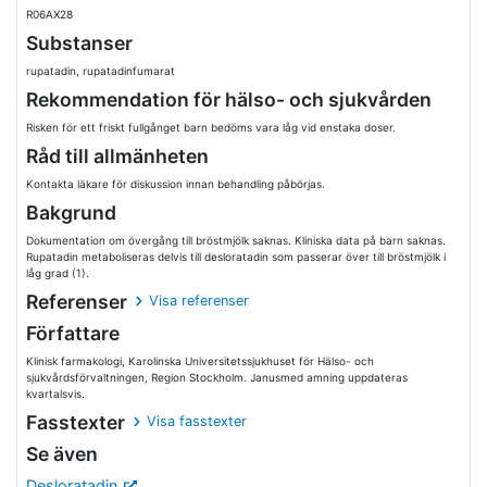
R06AX28
Substanser
rupatadin, rupatadinfumarat
Rekommendation för hälso- och sjukvården
Risken för ett friskt fullgånget barn bedöms vara låg vid enstaka doser.
Råd till allmänheten
Kontakta läkare för diskussion innan behandling påbörjas.
Bakgrund
Dokumentation om övergång till bröstmjölk saknas. Kliniska data på barn saknas.
Rupatadin metaboliseras delvis till desloratadin som passerar över till bröstmjölk i
låg grad (1).
Referenser
Visa referenser
Författare
Klinisk farmakologi, Karolinska Universitetssjukhuset för Hälso- och
sjukvårdsförvaltningen, Region Stockholm. Janusmed amning uppdateras
kvartalsvis.
Fasstexter
Visa fasstexter
Se även
Desloratadin