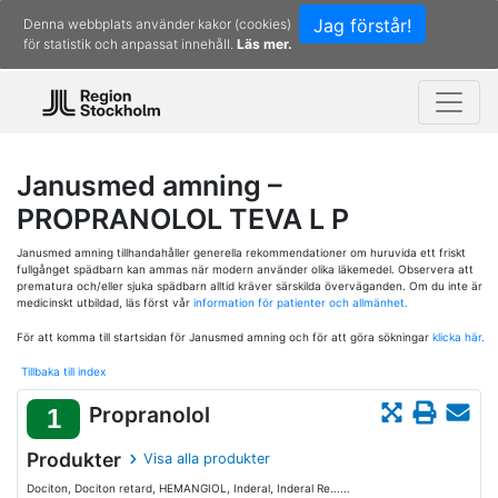
Jag förstår!
Denna webbplats använder kakor (cookies)
för statistik och anpassat innehåll.
Läs mer.
Janusmed amning –
PROPRANOLOL TEVA L P
Janusmed amning tillhandahåller generella rekommendationer om huruvida ett friskt
fullgånget spädbarn kan ammas när modern använder olika läkemedel. Observera att
prematura och/eller sjuka spädbarn alltid kräver särskilda överväganden. Om du inte är
medicinskt utbildad, läs först vår
information för patienter och allmänhet.
För att komma till startsidan för Janusmed amning och för att göra sökningar
klicka här.
Tillbaka till index
Propranolol
1
Produkter
Visa alla produkter
Dociton, Dociton retard, HEMANGIOL, Inderal, Inderal Re......