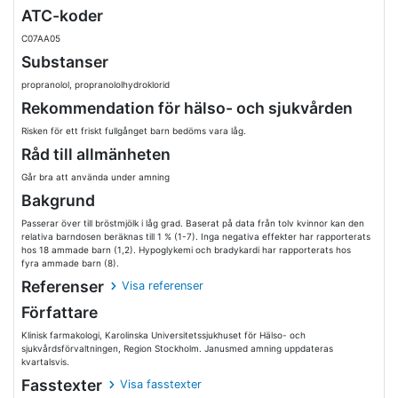
ATC-koder
C07AA05
Substanser
propranolol, propranololhydroklorid
Rekommendation för hälso- och sjukvården
Risken för ett friskt fullgånget barn bedöms vara låg.
Råd till allmänheten
Går bra att använda under amning
Bakgrund
Passerar över till bröstmjölk i låg grad. Baserat på data från tolv kvinnor kan den
relativa barndosen beräknas till 1 % (1-7). Inga negativa effekter har rapporterats
hos 18 ammade barn (1,2). Hypoglykemi och bradykardi har rapporterats hos
fyra ammade barn (8).
Referenser
Visa referenser
Författare
Klinisk farmakologi, Karolinska Universitetssjukhuset för Hälso- och
sjukvårdsförvaltningen, Region Stockholm. Janusmed amning uppdateras
kvartalsvis.
Fasstexter
Visa fasstexter