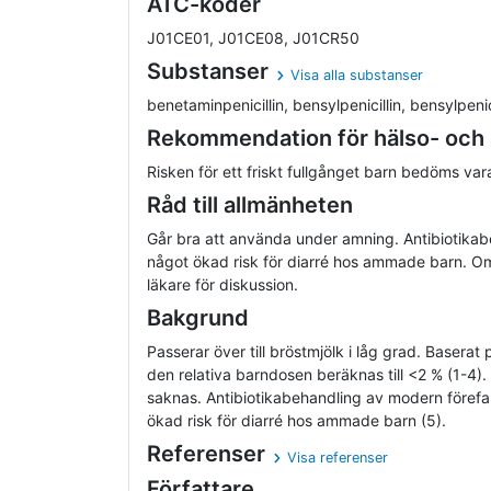
ATC-koder
J01CE01, J01CE08, J01CR50
Substanser
Visa alla substanser
benetaminpenicillin, bensylpenicillin, bensylpenici
Rekommendation för hälso- och
Risken för ett friskt fullgånget barn bedöms vara
Råd till allmänheten
Går bra att använda under amning. Antibiotika
något ökad risk för diarré hos ammade barn. Om 
läkare för diskussion.
Bakgrund
Passerar över till bröstmjölk i låg grad. Baserat
den relativa barndosen beräknas till <2 % (1-4).
saknas. Antibiotikabehandling av modern förefal
ökad risk för diarré hos ammade barn (5).
Referenser
Visa referenser
Författare