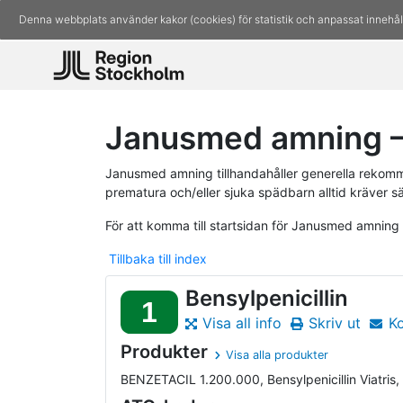
Denna webbplats använder kakor (cookies) för statistik och anpassat innehål
Janusmed amning 
Janusmed amning tillhandahåller generella rekomm
prematura och/eller sjuka spädbarn alltid kräver s
För att komma till startsidan för Janusmed amning
Tillbaka till index
Bensylpenicillin
1
Visa all info
Skriv ut
K
Produkter
Visa alla produkter
BENZETACIL 1.200.000, Bensylpenicillin Viatris, B