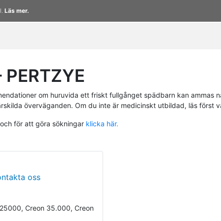
l.
Läs mer.
– PERTZYE
endationer om huruvida ett friskt fullgånget spädbarn kan ammas n
ärskilda överväganden. Om du inte är medicinskt utbildad, läs först 
 och för att göra sökningar
klicka här.
ontakta oss
 25000, Creon 35.000, Creon