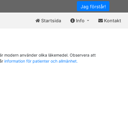
Jag förstår!
Startsida
Info
Kontakt
är modern använder olika läkemedel. Observera att
vår
information för patienter och allmänhet.