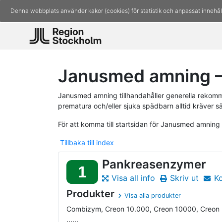
Denna webbplats använder kakor (cookies) för statistik och anpassat innehål
Janusmed amning 
Janusmed amning tillhandahåller generella rekomm
prematura och/eller sjuka spädbarn alltid kräver s
För att komma till startsidan för Janusmed amning
Tillbaka till index
Pankreasenzymer
1
Visa all info
Skriv ut
K
Produkter
Visa alla produkter
Combizym, Creon 10.000, Creon 10000, Creon
......