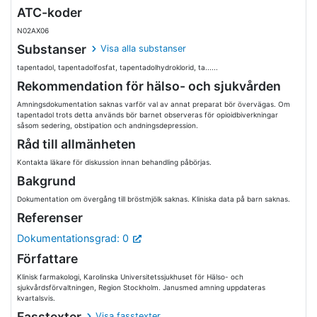
ATC-koder
N02AX06
Substanser
Visa alla substanser
tapentadol, tapentadolfosfat, tapentadolhydroklorid, ta......
Rekommendation för hälso- och sjukvården
Amningsdokumentation saknas varför val av annat preparat bör övervägas. Om
tapentadol trots detta används bör barnet observeras för opioidbiverkningar
såsom sedering, obstipation och andningsdepression.
Råd till allmänheten
Kontakta läkare för diskussion innan behandling påbörjas.
Bakgrund
Dokumentation om övergång till bröstmjölk saknas. Kliniska data på barn saknas.
Referenser
Dokumentationsgrad: 0
Författare
Klinisk farmakologi, Karolinska Universitetssjukhuset för Hälso- och
sjukvårdsförvaltningen, Region Stockholm. Janusmed amning uppdateras
kvartalsvis.
Fasstexter
Visa fasstexter