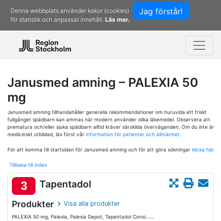
Jag förstår!
Denna webbplats använder kakor (cookies)
för statistik och anpassat innehåll.
Läs mer.
Janusmed amning – PALEXIA 50
mg
Janusmed amning tillhandahåller generella rekommendationer om huruvida ett friskt
fullgånget spädbarn kan ammas när modern använder olika läkemedel. Observera att
prematura och/eller sjuka spädbarn alltid kräver särskilda överväganden. Om du inte är
medicinskt utbildad, läs först vår
information för patienter och allmänhet.
För att komma till startsidan för Janusmed amning och för att göra sökningar
klicka här.
Tillbaka till index
Tapentadol
3
Produkter
Visa alla produkter
PALEXIA 50 mg, Palexia, Palexia Depot, Tapentadol Consi......