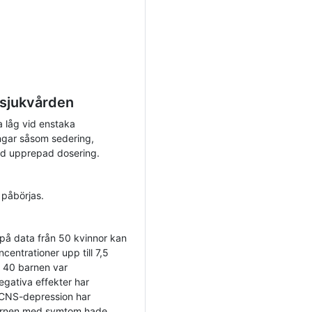
 sjukvården
a låg vid enstaka
ingar såsom sedering,
vid upprepad dosering.
 påbörjas.
t på data från 50 kvinnor kan
centrationer upp till 7,5
a 40 barnen var
egativa effekter har
 CNS-depression har
Barnen med symtom hade