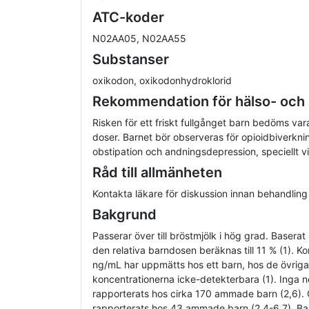
ATC-koder
N02AA05, N02AA55
Substanser
oxikodon, oxikodonhydroklorid
Rekommendation för hälso- och
Risken för ett friskt fullgånget barn bedöms var
doser. Barnet bör observeras för opioidbiverkn
obstipation och andningsdepression, speciellt 
Råd till allmänheten
Kontakta läkare för diskussion innan behandling
Bakgrund
Passerar över till bröstmjölk i hög grad. Basera
den relativa barndosen beräknas till 11 % (1). Kon
ng/mL har uppmätts hos ett barn, hos de övrig
koncentrationerna icke-detekterbara (1). Inga n
rapporterats hos cirka 170 ammade barn (2,6).
rapporterats hos 43 ammade barn (2,4-6,7). 