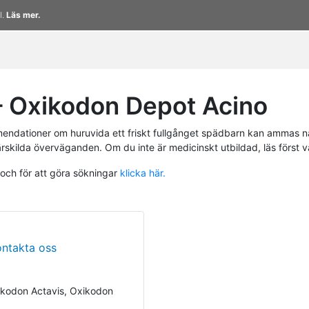
l.
Läs mer.
 Oxikodon Depot Acino
endationer om huruvida ett friskt fullgånget spädbarn kan ammas n
ärskilda överväganden. Om du inte är medicinskt utbildad, läs först 
 och för att göra sökningar
klicka här.
ontakta oss
kodon Actavis, Oxikodon