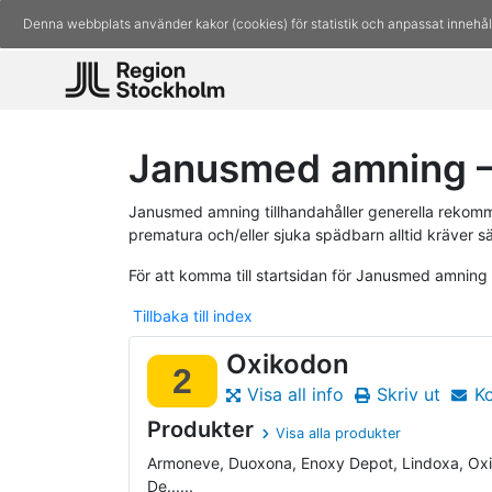
Denna webbplats använder kakor (cookies) för statistik och anpassat innehål
Janusmed amning –
Janusmed amning tillhandahåller generella rekomm
prematura och/eller sjuka spädbarn alltid kräver s
För att komma till startsidan för Janusmed amning
Tillbaka till index
Oxikodon
2
Visa all info
Skriv ut
K
Produkter
Visa alla produkter
Armoneve, Duoxona, Enoxy Depot, Lindoxa, Oxi
De......