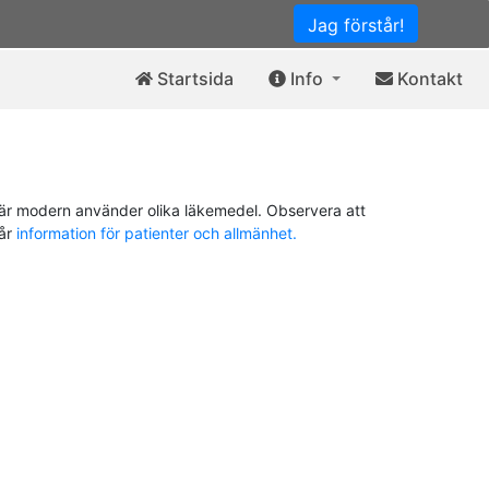
Jag förstår!
Startsida
Info
Kontakt
är modern använder olika läkemedel. Observera att
vår
information för patienter och allmänhet.