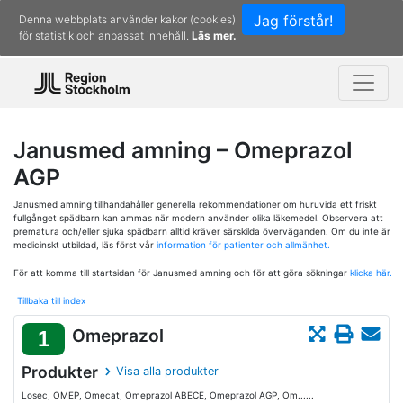
Jag förstår!
Denna webbplats använder kakor (cookies)
för statistik och anpassat innehåll.
Läs mer.
Janusmed amning – Omeprazol
AGP
Janusmed amning tillhandahåller generella rekommendationer om huruvida ett friskt
fullgånget spädbarn kan ammas när modern använder olika läkemedel. Observera att
prematura och/eller sjuka spädbarn alltid kräver särskilda överväganden. Om du inte är
medicinskt utbildad, läs först vår
information för patienter och allmänhet.
För att komma till startsidan för Janusmed amning och för att göra sökningar
klicka här.
Tillbaka till index
Omeprazol
1
Produkter
Visa alla produkter
Losec, OMEP, Omecat, Omeprazol ABECE, Omeprazol AGP, Om......