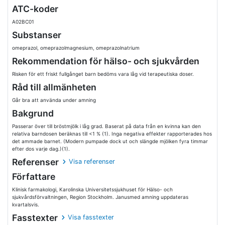
ATC-koder
A02BC01
Substanser
omeprazol, omeprazolmagnesium, omeprazolnatrium
Rekommendation för hälso- och sjukvården
Risken för ett friskt fullgånget barn bedöms vara låg vid terapeutiska doser.
Råd till allmänheten
Går bra att använda under amning
Bakgrund
Passerar över till bröstmjölk i låg grad. Baserat på data från en kvinna kan den
relativa barndosen beräknas till <1 % (1). Inga negativa effekter rapporterades hos
det ammade barnet. (Modern pumpade dock ut och slängde mjölken fyra timmar
efter dos varje dag.)(1).
Referenser
Visa referenser
Författare
Klinisk farmakologi, Karolinska Universitetssjukhuset för Hälso- och
sjukvårdsförvaltningen, Region Stockholm. Janusmed amning uppdateras
kvartalsvis.
Fasstexter
Visa fasstexter