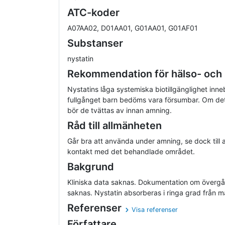
ATC-koder
A07AA02, D01AA01, G01AA01, G01AF01
Substanser
nystatin
Rekommendation för hälso- och
Nystatins låga systemiska biotillgänglighet innebä
fullgånget barn bedöms vara försumbar. Om de
bör de tvättas av innan amning.
Råd till allmänheten
Går bra att använda under amning, se dock till 
kontakt med det behandlade området.
Bakgrund
Kliniska data saknas. Dokumentation om övergån
saknas. Nystatin absorberas i ringa grad från 
Referenser
Visa referenser
Författare