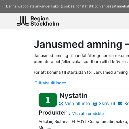
Denna webbplats använder kakor (cookies) för statistik och anpassat innehål
Janusmed amning – 
Janusmed amning tillhandahåller generella rekomm
prematura och/eller sjuka spädbarn alltid kräver s
För att komma till startsidan för Janusmed amning
Tillbaka till index
Nystatin
1
Visa all info
Skriv ut
K
Produkter
Visa alla produkter
Adiclair, Biofanal, FLAGYL Comp. emätinpuikko
Mo......