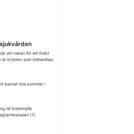
 sjukvården
r att risken för ett friskt
t är brösten som behandlas
att barnet inte kommer i
g till bröstmjölk
magtarmkanalen (1).