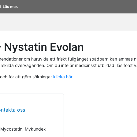
l.
Läs mer.
Nystatin Evolan
endationer om huruvida ett friskt fullgånget spädbarn kan ammas n
ärskilda överväganden. Om du inte är medicinskt utbildad, läs först 
 och för att göra sökningar
klicka här.
ontakta oss
, Mycostatin, Mykundex