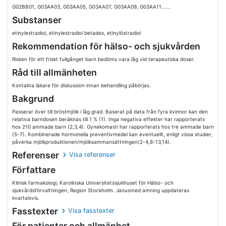
G02BB01, G03AA03, G03AA05, G03AA07, G03AA09, G03AA11......
Substanser
etinylestradiol, etinylestradiol betadex, etinylöstradiol
Rekommendation för hälso- och sjukvården
Risken för ett friskt fullgånget barn bedöms vara låg vid terapeutiska doser.
Råd till allmänheten
Kontakta läkare för diskussion innan behandling påbörjas.
Bakgrund
Passerar över till bröstmjölk i låg grad. Baserat på data från fyra kvinnor kan den
relativa barndosen beräknas till 1 % (1). Inga negativa effekter har rapporterats
hos 210 ammade barn (2,3,4). Gynekomasti har rapporterats hos tre ammade barn
(5-7). Kombinerade hormonella preventivmedel kan eventuellt, enligt vissa studier,
påverka mjölkproduktionen/mjölksammansättningen(2-4,8-13,14).
Referenser
Visa referenser
Författare
Klinisk farmakologi, Karolinska Universitetssjukhuset för Hälso- och
sjukvårdsförvaltningen, Region Stockholm. Janusmed amning uppdateras
kvartalsvis.
Fasstexter
Visa fasstexter
För patienter och allmänhet