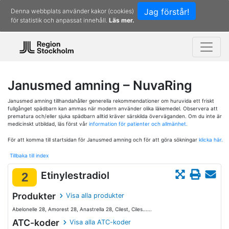
Jag förstår!
Denna webbplats använder kakor (cookies)
för statistik och anpassat innehåll.
Läs mer.
Janusmed amning – NuvaRing
Janusmed amning tillhandahåller generella rekommendationer om huruvida ett friskt
fullgånget spädbarn kan ammas när modern använder olika läkemedel. Observera att
prematura och/eller sjuka spädbarn alltid kräver särskilda överväganden. Om du inte är
medicinskt utbildad, läs först vår
information för patienter och allmänhet.
För att komma till startsidan för Janusmed amning och för att göra sökningar
klicka här.
Tillbaka till index
Etinylestradiol
2
Produkter
Visa alla produkter
Abelonelle 28, Amorest 28, Anastrella 28, Cilest, Ciles......
ATC-koder
Visa alla ATC-koder