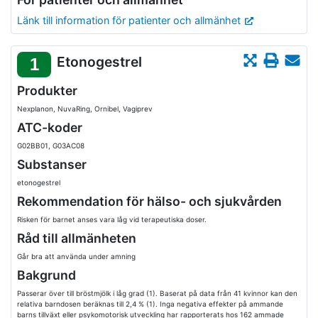
Länk till information för patienter och allmänhet
Etonogestrel
1
Produkter
Nexplanon, NuvaRing, Ornibel, Vagiprev
ATC-koder
G02BB01, G03AC08
Substanser
etonogestrel
Rekommendation för hälso- och sjukvården
Risken för barnet anses vara låg vid terapeutiska doser.
Råd till allmänheten
Går bra att använda under amning
Bakgrund
Passerar över till bröstmjölk i låg grad (1). Baserat på data från 41 kvinnor kan den
relativa barndosen beräknas till 2,4 % (1). Inga negativa effekter på ammande
barns tillväxt eller psykomotorisk utveckling har rapporterats hos 162 ammade