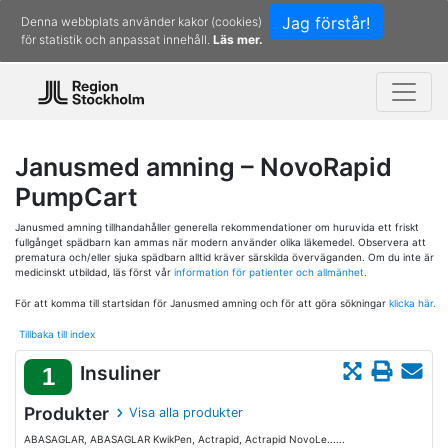
Jag förstår!
Denna webbplats använder kakor (cookies)
för statistik och anpassat innehåll.
Läs mer.
Janusmed amning – NovoRapid
PumpCart
Janusmed amning tillhandahåller generella rekommendationer om huruvida ett friskt
fullgånget spädbarn kan ammas när modern använder olika läkemedel. Observera att
prematura och/eller sjuka spädbarn alltid kräver särskilda överväganden. Om du inte är
medicinskt utbildad, läs först vår
information för patienter och allmänhet.
För att komma till startsidan för Janusmed amning och för att göra sökningar
klicka här.
Tillbaka till index
Insuliner
1
Produkter
Visa alla produkter
ABASAGLAR, ABASAGLAR KwikPen, Actrapid, Actrapid NovoLe......