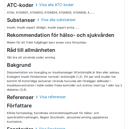
ATC-koder
Visa alla ATC-koder
A10A, A10AB01, A10AB03, A10AB04, A10AB05, A10AB06, A......
Substanser
Visa alla substanser
insulin, insulin aspart (lösligt), insulin aspart prota......
Rekommendation för hälso- och sjukvården
Risken för ett friskt fullgånget barn anses vara försumbar.
Råd till allmänheten
Går bra att använda under amning
Bakgrund
Dokumentation om övergång av insulinanaloger till bröstmjölk är liten eller saknas.
Endogent insulin förekommer normalt i bröstmjölk (1,2). Ett par små studier har
kommit till motstridiga slutsatser rörande huruvida det föreligger skillnader i
insulinkoncentration i mjölk mellan friska kontroller och kvinnor med typ 1 eller typ 2
diabetes (3,4).
Referenser
Visa referenser
Författare
Klinisk farmakologi, Karolinska Universitetssjukhuset för Hälso- och
sjukvårdsförvaltningen, Region Stockholm. Janusmed amning uppdateras
kvartalsvis.
Visa fasstexter