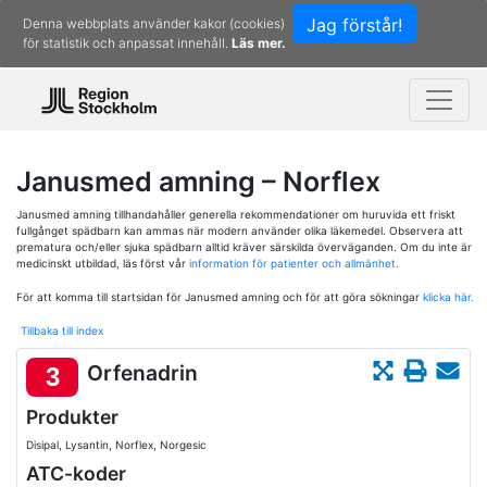
Jag förstår!
Denna webbplats använder kakor (cookies)
för statistik och anpassat innehåll.
Läs mer.
Janusmed amning – Norflex
Janusmed amning tillhandahåller generella rekommendationer om huruvida ett friskt
fullgånget spädbarn kan ammas när modern använder olika läkemedel. Observera att
prematura och/eller sjuka spädbarn alltid kräver särskilda överväganden. Om du inte är
medicinskt utbildad, läs först vår
information för patienter och allmänhet.
För att komma till startsidan för Janusmed amning och för att göra sökningar
klicka här.
Tillbaka till index
Orfenadrin
3
Produkter
Disipal, Lysantin, Norflex, Norgesic
ATC-koder