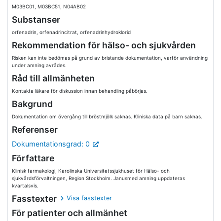
M03BC01, M03BC51, N04AB02
Substanser
orfenadrin, orfenadrincitrat, orfenadrinhydroklorid
Rekommendation för hälso- och sjukvården
Risken kan inte bedömas på grund av bristande dokumentation, varför användning
under amning avrådes.
Råd till allmänheten
Kontakta läkare för diskussion innan behandling påbörjas.
Bakgrund
Dokumentation om övergång till bröstmjölk saknas. Kliniska data på barn saknas.
Referenser
Dokumentationsgrad: 0
Författare
Klinisk farmakologi, Karolinska Universitetssjukhuset för Hälso- och
sjukvårdsförvaltningen, Region Stockholm. Janusmed amning uppdateras
kvartalsvis.
Fasstexter
Visa fasstexter
För patienter och allmänhet