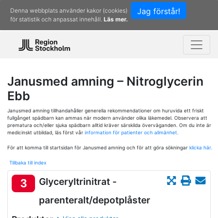
Jag förstår!
Denna webbplats använder kakor (cookies)
för statistik och anpassat innehåll.
Läs mer.
Janusmed amning – Nitroglycerin
Ebb
Janusmed amning tillhandahåller generella rekommendationer om huruvida ett friskt
fullgånget spädbarn kan ammas när modern använder olika läkemedel. Observera att
prematura och/eller sjuka spädbarn alltid kräver särskilda överväganden. Om du inte är
medicinskt utbildad, läs först vår
information för patienter och allmänhet.
För att komma till startsidan för Janusmed amning och för att göra sökningar
klicka här.
Tillbaka till index
Glyceryltrinitrat -
3
parenteralt/depotplåster