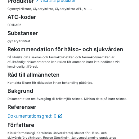
Produkter
Visa alla produkter
Glyceryl Nitrate, Glycerylnitrat, Glycerylnitrat APL, M......
ATC-koder
C01DA02
Substanser
glyceryltrinitrat
Rekommendation för hälso- och sjukvården
Då kliniska data saknas och farmakokinetiken och farmakodynamiken är
ofullständigt dokumenterade kan risken för ammade barn inte bedömas vid
kontinuerlig tillförsel.
Råd till allmänheten
Kontakta läkare för diskussion innan behandling påbörjas.
Bakgrund
Dokumentation om övergång till bröstmjölk saknas. Kliniska data på barn saknas.
Referenser
Dokumentationsgrad: 0
Författare
Klinisk farmakologi, Karolinska Universitetssjukhuset för Hälso- och
sjukvårdsförvaltningen, Region Stockholm. Janusmed amning uppdateras