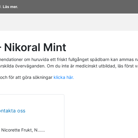
l.
Läs mer.
Nikoral Mint
endationer om huruvida ett friskt fullgånget spädbarn kan ammas n
ärskilda överväganden. Om du inte är medicinskt utbildad, läs först 
 och för att göra sökningar
klicka här.
ontakta oss
 Nicorette Frukt, N......