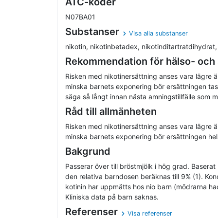
ATC-koder
N07BA01
Substanser
Visa alla substanser
nikotin, nikotinbetadex, nikotinditartratdihydrat, ni
Rekommendation för hälso- och
Risken med nikotinersättning anses vara lägre än
minska barnets exponering bör ersättningen tas d
säga så långt innan nästa amningstillfälle som mö
Råd till allmänheten
Risken med nikotinersättning anses vara lägre än
minska barnets exponering bör ersättningen hels
Bakgrund
Passerar över till bröstmjölk i hög grad. Basera
den relativa barndosen beräknas till 9% (1). Kon
kotinin har uppmätts hos nio barn (mödrarna had
Kliniska data på barn saknas.
Referenser
Visa referenser