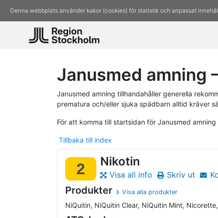
Denna webbplats använder kakor (cookies) för statistik och anpassat innehål
Janusmed amning – 
Janusmed amning tillhandahåller generella rekomm
prematura och/eller sjuka spädbarn alltid kräver s
För att komma till startsidan för Janusmed amning
Tillbaka till index
Nikotin
2
Visa all info
Skriv ut
K
Produkter
Visa alla produkter
NiQuitin, NiQuitin Clear, NiQuitin Mint, Nicorette,