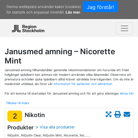
Jag förstår!
Denna webbplats använder kakor (cookies)
för statistik och anpassat innehåll.
Läs mer.
Janusmed amning – Nicorette
Mint
Janusmed amning tillhandahåller generella rekommendationer om huruvida ett friskt
fullgånget spädbarn kan ammas när modern använder olika läkemedel. Observera att
prematura och/eller sjuka spädbarn alltid kräver särskilda överväganden. Om du inte är
medicinskt utbildad, läs först vår
information för patienter och allmänhet.
För att komma till startsidan för Janusmed amning och för att göra sökningar
klicka här.
Tillbaka till index
Nikotin
2
Produkter
Visa alla produkter
NiQuitin, NiQuitin Clear, NiQuitin Mint, Nicorette, Nic......