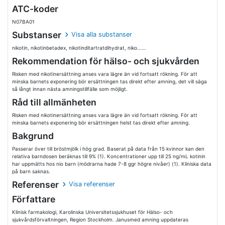
ATC-koder
N07BA01
Substanser
Visa alla substanser
nikotin, nikotinbetadex, nikotinditartratdihydrat, niko......
Rekommendation för hälso- och sjukvården
Risken med nikotinersättning anses vara lägre än vid fortsatt rökning. För att
minska barnets exponering bör ersättningen tas direkt efter amning, det vill säga
så långt innan nästa amningstillfälle som möjligt.
Råd till allmänheten
Risken med nikotinersättning anses vara lägre än vid fortsatt rökning. För att
minska barnets exponering bör ersättningen helst tas direkt efter amning.
Bakgrund
Passerar över till bröstmjölk i hög grad. Baserat på data från 15 kvinnor kan den
relativa barndosen beräknas till 9% (1). Koncentrationer upp till 25 ng/mL kotinin
har uppmätts hos nio barn (mödrarna hade 7-8 ggr högre nivåer) (1). Kliniska data
på barn saknas.
Referenser
Visa referenser
Författare
Klinisk farmakologi, Karolinska Universitetssjukhuset för Hälso- och
sjukvårdsförvaltningen, Region Stockholm. Janusmed amning uppdateras