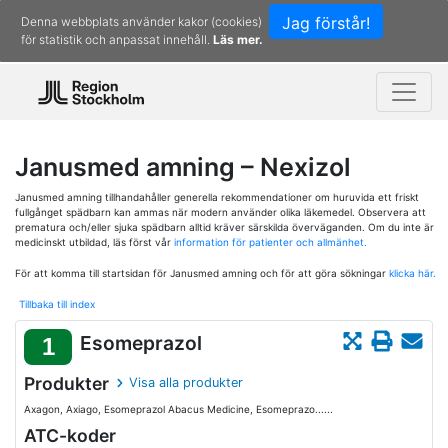
Jag förstår!
Denna webbplats använder kakor (cookies)
för statistik och anpassat innehåll.
Läs mer.
Janusmed amning – Nexizol
Janusmed amning tillhandahåller generella rekommendationer om huruvida ett friskt
fullgånget spädbarn kan ammas när modern använder olika läkemedel. Observera att
prematura och/eller sjuka spädbarn alltid kräver särskilda överväganden. Om du inte är
medicinskt utbildad, läs först vår
information för patienter och allmänhet.
För att komma till startsidan för Janusmed amning och för att göra sökningar
klicka här.
Tillbaka till index
Esomeprazol
1
Produkter
Visa alla produkter
Axagon, Axiago, Esomeprazol Abacus Medicine, Esomeprazo......
ATC-koder