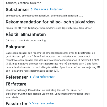
A02BC05, A02BD06, M01AE52
Substanser
Visa alla substanser
esomeprazol, esomeprazolmagnesium, esomeprazolmagnesium......
Rekommendation för hälso- och sjukvården
Risken för ett friskt fullgånget barn bedöms vara låg vid terapeutiska doser.
Råd till allmänheten
Går bra att använda under amning
Bakgrund
Både esomeprazol och racematet omeprazol passerar över till bröstmjölk i låg
grad. Baserat på data från två kvinnor, som behandlades med omeprazol
respektive esomeprazol, kan den relativa barndosen beräknas till maximalt 1,76 %
(1,2). Inga negativa effekter har rapporterats hos två ammade barn (i ena fallet
pumpade dock modern ut och slängde mjölken fyra timmar efter dos varje dag (1)
och i det andra fallet delammades barnet (2)).
Referenser
Visa referenser
Författare
Klinisk farmakologi, Karolinska Universitetssjukhuset för Hälso- och
sjukvårdsförvaltningen, Region Stockholm. Janusmed amning uppdateras
kvartalsvis.
Fasstexter
Visa fasstexter