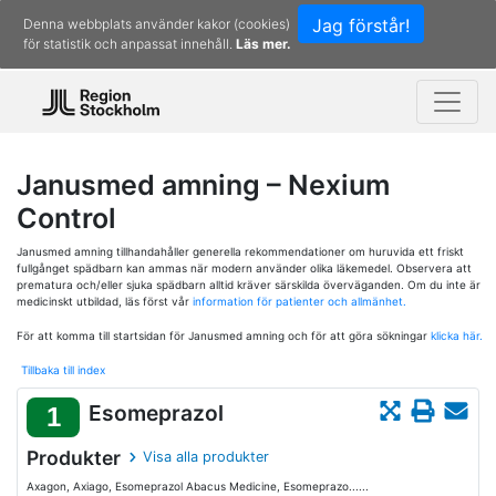
Jag förstår!
Denna webbplats använder kakor (cookies)
för statistik och anpassat innehåll.
Läs mer.
Janusmed amning – Nexium
Control
Janusmed amning tillhandahåller generella rekommendationer om huruvida ett friskt
fullgånget spädbarn kan ammas när modern använder olika läkemedel. Observera att
prematura och/eller sjuka spädbarn alltid kräver särskilda överväganden. Om du inte är
medicinskt utbildad, läs först vår
information för patienter och allmänhet.
För att komma till startsidan för Janusmed amning och för att göra sökningar
klicka här.
Tillbaka till index
Esomeprazol
1
Produkter
Visa alla produkter
Axagon, Axiago, Esomeprazol Abacus Medicine, Esomeprazo......