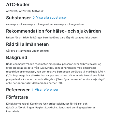
ATC-koder
A02BC05, A02BD06, M01AE52
Substanser
Visa alla substanser
esomeprazol, esomeprazolmagnesium, esomeprazolmagnesium......
Rekommendation för hälso- och sjukvården
Risken för ett friskt fullgånget barn bedöms vara låg vid terapeutiska doser.
Råd till allmänheten
Går bra att använda under amning
Bakgrund
Både esomeprazol och racematet omeprazol passerar över till bröstmjölk i låg
grad. Baserat på data från två kvinnor, som behandlades med omeprazol
respektive esomeprazol, kan den relativa barndosen beräknas till maximalt 1,76 %
(1,2). Inga negativa effekter har rapporterats hos två ammade barn (i ena fallet
pumpade dock modern ut och slängde mjölken fyra timmar efter dos varje dag (1)
och i det andra fallet delammades barnet (2)).
Referenser
Visa referenser
Författare
Klinisk farmakologi, Karolinska Universitetssjukhuset för Hälso- och
sjukvårdsförvaltningen, Region Stockholm. Janusmed amning uppdateras
kvartalsvis.