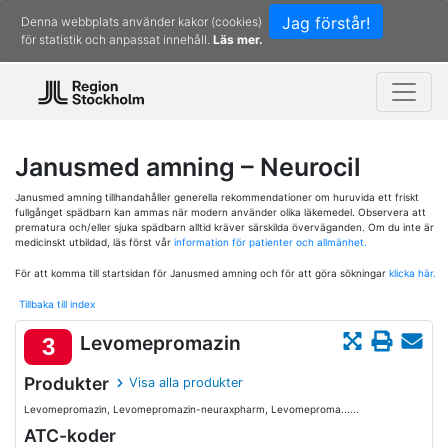
Jag förstår!
Denna webbplats använder kakor (cookies)
för statistik och anpassat innehåll.
Läs mer.
Janusmed amning – Neurocil
Janusmed amning tillhandahåller generella rekommendationer om huruvida ett friskt
fullgånget spädbarn kan ammas när modern använder olika läkemedel. Observera att
prematura och/eller sjuka spädbarn alltid kräver särskilda överväganden. Om du inte är
medicinskt utbildad, läs först vår
information för patienter och allmänhet.
För att komma till startsidan för Janusmed amning och för att göra sökningar
klicka här.
Tillbaka till index
Levomepromazin
3
Produkter
Visa alla produkter
Levomepromazin, Levomepromazin-neuraxpharm, Levomeproma......
ATC-koder