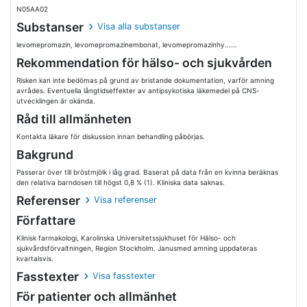
N05AA02
Substanser
Visa alla substanser
levomepromazin, levomepromazinembonat, levomepromazinhy......
Rekommendation för hälso- och sjukvården
Risken kan inte bedömas på grund av bristande dokumentation, varför amning
avrådes. Eventuella långtidseffekter av antipsykotiska läkemedel på CNS-
utvecklingen är okända.
Råd till allmänheten
Kontakta läkare för diskussion innan behandling påbörjas.
Bakgrund
Passerar över till bröstmjölk i låg grad. Baserat på data från en kvinna beräknas
den relativa barndosen till högst 0,8 % (1). Kliniska data saknas.
Referenser
Visa referenser
Författare
Klinisk farmakologi, Karolinska Universitetssjukhuset för Hälso- och
sjukvårdsförvaltningen, Region Stockholm. Janusmed amning uppdateras
kvartalsvis.
Fasstexter
Visa fasstexter
För patienter och allmänhet