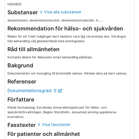
H02AB02
Substanser
Visa alla substanser
dexametason, dexametasonacetat, dexametasoncipecilat, d......
Rekommendation för hälso- och sjukvården
Risken för ett friskt fullgånget barn bedöms vara låg vid enstaka dos. Vid längre
tids behandling välj glukokortikoid med amningsdata.
Råd till allmänheten
Kontakta läkare för diskussion innan behandling påbörjas.
Bakgrund
Dokumentation om övergång till bröstmjölk saknas. Kliniska data på barn saknas.
Referenser
Dokumentationsgrad: 0
Författare
Klinisk farmakologi, Karolinska Universitetssjukhuset för Hälso- och
sjukvårdsförvaltningen, Region Stockholm. Janusmed amning uppdateras
kvartalsvis.
Fasstexter
Visa fasstexter
För patienter och allmänhet