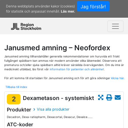
Jag förstår!
Denna webbplats använder kakor (cookies)
för statistik och anpassat innehåll.
Läs mer.
Janusmed amning – Neofordex
Janusmed amning tillhandahåller generella rekommendationer om huruvida ett friskt
fullgånget spädbarn kan ammas när modern använder olika läkemedel. Observera att
prematura och/eller sjuka spädbarn alltid kräver särskilda överväganden. Om du inte är
medicinskt utbildad, läs först vår
information för patienter och allmänhet.
För att komma till startsidan för Janusmed amning och för att göra sökningar
klicka här.
Tillbaka till index
Dexametason - systemiskt
2
Produkter
Visa alla produkter
Decadron, Dexa-ratiopharm, Dexacortal, Dexacur, Dexalce......
ATC-koder