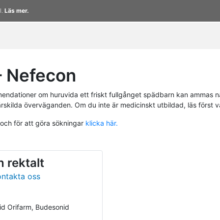
l.
Läs mer.
 Nefecon
endationer om huruvida ett friskt fullgånget spädbarn kan ammas n
ärskilda överväganden. Om du inte är medicinskt utbildad, läs först 
 och för att göra sökningar
klicka här.
 rektalt
ontakta oss
id Orifarm, Budesonid