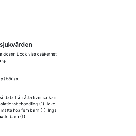
 sjukvården
ka doser. Dock viss osäkerhet
ing.
 påbörjas.
 på data från åtta kvinnor kan
halationsbehandling (1). Icke
pmätts hos fem barn (1). Inga
made barn (1).