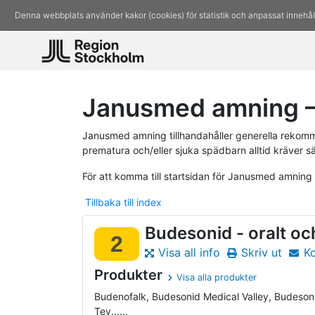
Denna webbplats använder kakor (cookies) för statistik och anpassat innehål
Janusmed amning –
Janusmed amning tillhandahåller generella rekomm
prematura och/eller sjuka spädbarn alltid kräver s
För att komma till startsidan för Janusmed amning
Tillbaka till index
Budesonid - oralt och
2
Visa all info
Skriv ut
K
Produkter
Visa alla produkter
Budenofalk, Budesonid Medical Valley, Budeson
Tev......