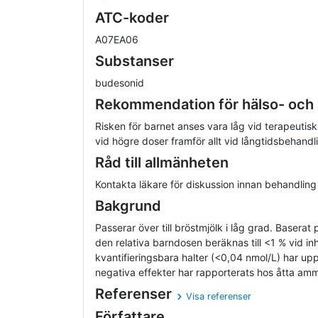
ATC-koder
A07EA06
Substanser
budesonid
Rekommendation för hälso- och
Risken för barnet anses vara låg vid terapeutis
vid högre doser framför allt vid långtidsbehandl
Råd till allmänheten
Kontakta läkare för diskussion innan behandling
Bakgrund
Passerar över till bröstmjölk i låg grad. Baserat
den relativa barndosen beräknas till <1 % vid in
kvantifieringsbara halter (<0,04 nmol/L) har up
negativa effekter har rapporterats hos åtta am
Referenser
Visa referenser
Författare