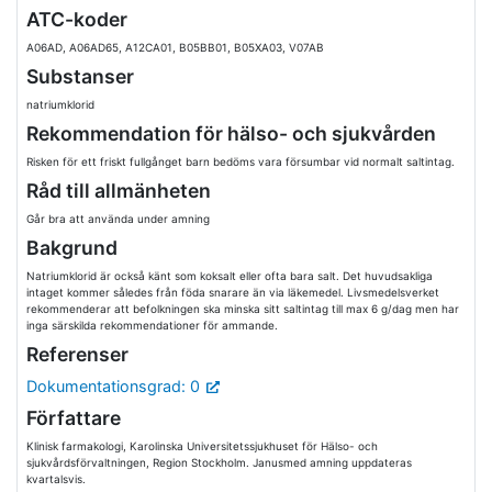
ATC-koder
A06AD, A06AD65, A12CA01, B05BB01, B05XA03, V07AB
Substanser
natriumklorid
Rekommendation för hälso- och sjukvården
Risken för ett friskt fullgånget barn bedöms vara försumbar vid normalt saltintag.
Råd till allmänheten
Går bra att använda under amning
Bakgrund
Natriumklorid är också känt som koksalt eller ofta bara salt. Det huvudsakliga
intaget kommer således från föda snarare än via läkemedel. Livsmedelsverket
rekommenderar att befolkningen ska minska sitt saltintag till max 6 g/dag men har
inga särskilda rekommendationer för ammande.
Referenser
Dokumentationsgrad: 0
Författare
Klinisk farmakologi, Karolinska Universitetssjukhuset för Hälso- och
sjukvårdsförvaltningen, Region Stockholm. Janusmed amning uppdateras
kvartalsvis.