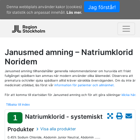
Jag förstår!
Denna webbplats använder kakor (cookies)
för statistik och anpassat innehåll.
Läs mer.
Janusmed amning – Natriumklorid
Noridem
Janusmed amning tillhandahåller generella rekommendationer om huruvida ett friskt
fullgånget spädbarn kan ammas när modern använder olika läkemedel. Observera att
prematura och/eller sjuka spädbarn alltid kräver särskilda överväganden. Om du inte är
medicinskt utbildad, läs först vår
information för patienter och allmänhet.
För att komma till startsidan för Janusmed amning och för att göra sökningar
klicka här.
Tillbaka till index
Natriumklorid - systemiskt
1
Produkter
Visa alla produkter
0.45% Sodium Chloride, Abdomin Junior Neutral, Abdomin ......