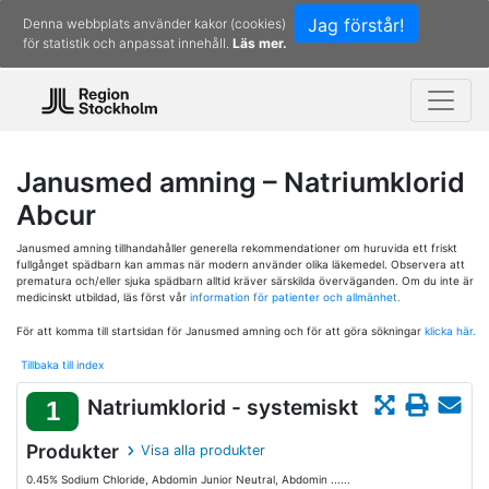
Jag förstår!
Denna webbplats använder kakor (cookies)
för statistik och anpassat innehåll.
Läs mer.
Janusmed amning – Natriumklorid
Abcur
Janusmed amning tillhandahåller generella rekommendationer om huruvida ett friskt
fullgånget spädbarn kan ammas när modern använder olika läkemedel. Observera att
prematura och/eller sjuka spädbarn alltid kräver särskilda överväganden. Om du inte är
medicinskt utbildad, läs först vår
information för patienter och allmänhet.
För att komma till startsidan för Janusmed amning och för att göra sökningar
klicka här.
Tillbaka till index
Natriumklorid - systemiskt
1
Produkter
Visa alla produkter
0.45% Sodium Chloride, Abdomin Junior Neutral, Abdomin ......