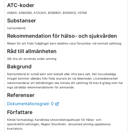
ATC-koder
A06AD, A06AD65, A12CA01, B05BB01, B05XA03, V07AB
Substanser
natriumklorid
Rekommendation för hälso- och sjukvården
Risken för ett friskt fullgånget barn bedöms vara försumbar vid normalt saltintag.
Råd till allmänheten
Går bra att använda under amning
Bakgrund
Natriumklorid är också känt som koksalt eller ofta bara salt. Det huvudsakliga
intaget kommer således från föda snarare än via läkemedel. Livsmedelsverket
rekommenderar att befolkningen ska minska sitt saltintag till max 6 g/dag men har
inga särskilda rekommendationer för ammande.
Referenser
Dokumentationsgrad: 0
Författare
Klinisk farmakologi, Karolinska Universitetssjukhuset för Hälso- och
sjukvårdsförvaltningen, Region Stockholm. Janusmed amning uppdateras
kvartalsvis.