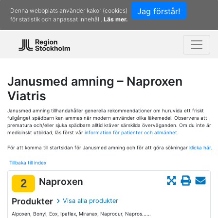
Jag förstår!
Denna webbplats använder kakor (cookies)
för statistik och anpassat innehåll.
Läs mer.
Janusmed amning – Naproxen
Viatris
Janusmed amning tillhandahåller generella rekommendationer om huruvida ett friskt
fullgånget spädbarn kan ammas när modern använder olika läkemedel. Observera att
prematura och/eller sjuka spädbarn alltid kräver särskilda överväganden. Om du inte är
medicinskt utbildad, läs först vår
information för patienter och allmänhet.
För att komma till startsidan för Janusmed amning och för att göra sökningar
klicka här.
Tillbaka till index
Naproxen
2
Produkter
Visa alla produkter
Alpoxen, Bonyl, Eox, Ipaflex, Miranax, Naprocur, Napros......