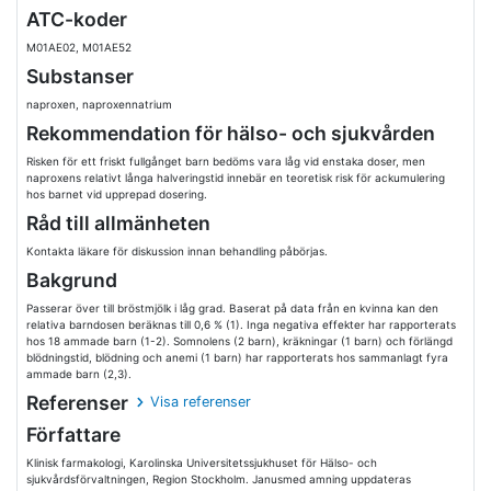
ATC-koder
M01AE02, M01AE52
Substanser
naproxen, naproxennatrium
Rekommendation för hälso- och sjukvården
Risken för ett friskt fullgånget barn bedöms vara låg vid enstaka doser, men
naproxens relativt långa halveringstid innebär en teoretisk risk för ackumulering
hos barnet vid upprepad dosering.
Råd till allmänheten
Kontakta läkare för diskussion innan behandling påbörjas.
Bakgrund
Passerar över till bröstmjölk i låg grad. Baserat på data från en kvinna kan den
relativa barndosen beräknas till 0,6 % (1). Inga negativa effekter har rapporterats
hos 18 ammade barn (1-2). Somnolens (2 barn), kräkningar (1 barn) och förlängd
blödningstid, blödning och anemi (1 barn) har rapporterats hos sammanlagt fyra
ammade barn (2,3).
Referenser
Visa referenser
Författare
Klinisk farmakologi, Karolinska Universitetssjukhuset för Hälso- och
sjukvårdsförvaltningen, Region Stockholm. Janusmed amning uppdateras