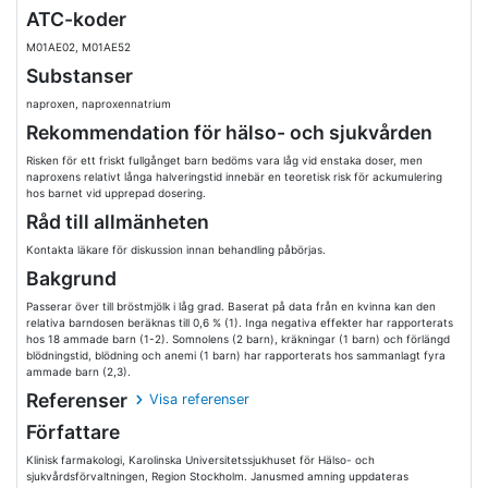
ATC-koder
M01AE02, M01AE52
Substanser
naproxen, naproxennatrium
Rekommendation för hälso- och sjukvården
Risken för ett friskt fullgånget barn bedöms vara låg vid enstaka doser, men
naproxens relativt långa halveringstid innebär en teoretisk risk för ackumulering
hos barnet vid upprepad dosering.
Råd till allmänheten
Kontakta läkare för diskussion innan behandling påbörjas.
Bakgrund
Passerar över till bröstmjölk i låg grad. Baserat på data från en kvinna kan den
relativa barndosen beräknas till 0,6 % (1). Inga negativa effekter har rapporterats
hos 18 ammade barn (1-2). Somnolens (2 barn), kräkningar (1 barn) och förlängd
blödningstid, blödning och anemi (1 barn) har rapporterats hos sammanlagt fyra
ammade barn (2,3).
Referenser
Visa referenser
Författare
Klinisk farmakologi, Karolinska Universitetssjukhuset för Hälso- och
sjukvårdsförvaltningen, Region Stockholm. Janusmed amning uppdateras