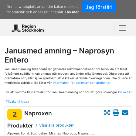
Jag förstår!
Denna webbplats använder kakor (cookies)
för statistik och anpassat innehåll.
Läs mer.
Janusmed amning – Naprosyn
Entero
Janusmed amning tillhandahåller generella rekommendationer om huruvida ett friskt
fullgånget spädbarn kan ammas när modern använder olika läkemedel. Observera att
prematura och/eller sjuka spädbarn alltid kräver särskilda överväganden. Om du inte är
medicinskt utbildad, läs först vår
information för patienter och allmänhet.
För att komma till startsidan för Janusmed amning och för att göra sökningar
klicka här.
Tillbaka till index
Naproxen
2
Produkter
Visa alla produkter
Alpoxen, Bonyl, Eox, Ipaflex, Miranax, Naprocur, Napros......