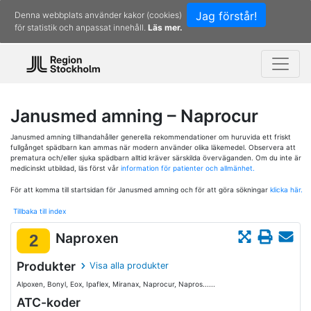
Jag förstår!
Denna webbplats använder kakor (cookies)
för statistik och anpassat innehåll.
Läs mer.
Janusmed amning – Naprocur
Janusmed amning tillhandahåller generella rekommendationer om huruvida ett friskt
fullgånget spädbarn kan ammas när modern använder olika läkemedel. Observera att
prematura och/eller sjuka spädbarn alltid kräver särskilda överväganden. Om du inte är
medicinskt utbildad, läs först vår
information för patienter och allmänhet.
För att komma till startsidan för Janusmed amning och för att göra sökningar
klicka här.
Tillbaka till index
Naproxen
2
Produkter
Visa alla produkter
Alpoxen, Bonyl, Eox, Ipaflex, Miranax, Naprocur, Napros......
ATC-koder