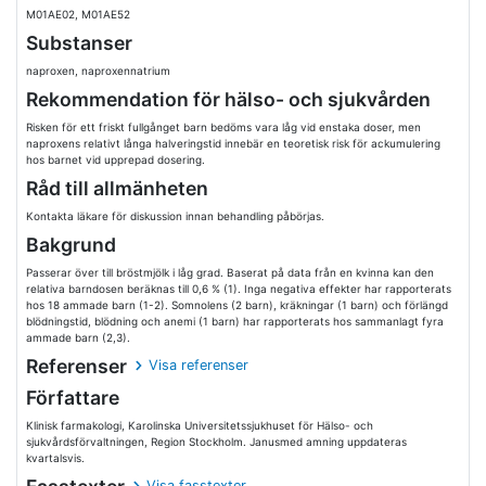
M01AE02, M01AE52
Substanser
naproxen, naproxennatrium
Rekommendation för hälso- och sjukvården
Risken för ett friskt fullgånget barn bedöms vara låg vid enstaka doser, men
naproxens relativt långa halveringstid innebär en teoretisk risk för ackumulering
hos barnet vid upprepad dosering.
Råd till allmänheten
Kontakta läkare för diskussion innan behandling påbörjas.
Bakgrund
Passerar över till bröstmjölk i låg grad. Baserat på data från en kvinna kan den
relativa barndosen beräknas till 0,6 % (1). Inga negativa effekter har rapporterats
hos 18 ammade barn (1-2). Somnolens (2 barn), kräkningar (1 barn) och förlängd
blödningstid, blödning och anemi (1 barn) har rapporterats hos sammanlagt fyra
ammade barn (2,3).
Referenser
Visa referenser
Författare
Klinisk farmakologi, Karolinska Universitetssjukhuset för Hälso- och
sjukvårdsförvaltningen, Region Stockholm. Janusmed amning uppdateras
kvartalsvis.
Visa fasstexter